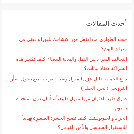
ب
ح
أحدث المقالات
ث
ع
خطة الطوارئ: ماذا تفعل فور اكتشافك للبق الدقيقي في
ن
منزلك اليوم؟
:
التحالف السري بين النمل والذبابة البيضاء: كيف تكسر هذه
الشراكة لإنقاذ نباتاتك؟
درع الحماية: دليل عزل المنزل وسد الثغرات لمنع دخول الفأر
النرويجي (الجرذ الجبلي)
طرق طرد الفئران من المنزل طبيعياً وبأمان دون استخدام
سموم
الجراد والجيوبوليتيك: كيف تصبح الحشرة الصغيرة تهديداً
للاستقرار السياسي والأمن القومي؟