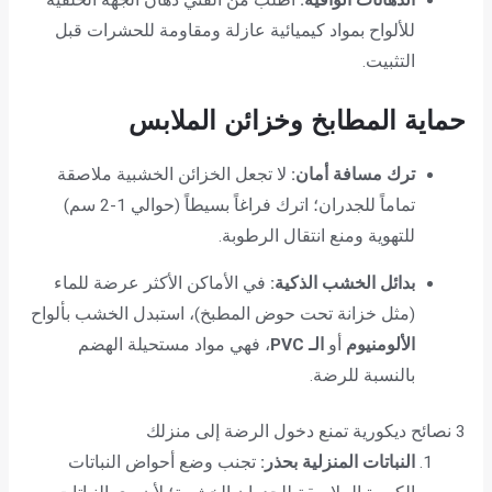
الدهانات الواقية:
اطلب من الفني دهان الجهة الخلفية
للألواح بمواد كيميائية عازلة ومقاومة للحشرات قبل
التثبيت.
حماية المطابخ وخزائن الملابس
ترك مسافة أمان:
لا تجعل الخزائن الخشبية ملاصقة
تماماً للجدران؛ اترك فراغاً بسيطاً (حوالي 1-2 سم)
للتهوية ومنع انتقال الرطوبة.
بدائل الخشب الذكية:
في الأماكن الأكثر عرضة للماء
(مثل خزانة تحت حوض المطبخ)، استبدل الخشب بألواح
الألومنيوم
أو
الـ PVC
، فهي مواد مستحيلة الهضم
بالنسبة للرضة.
3 نصائح ديكورية تمنع دخول الرضة إلى منزلك
النباتات المنزلية بحذر:
تجنب وضع أحواض النباتات