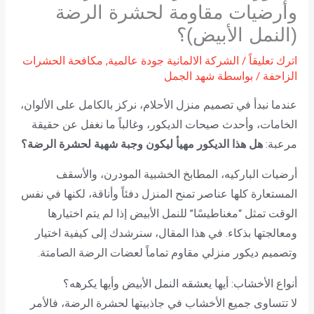
وأرضيات مقاومة لحشرة الرضة
(النمل الأبيض)؟
اترك تعليقاً
/
الشركة الالمانية جودة عالمية
,
مكافحة الحشرات
الزاحفة
/ بواسطة
شهد الجمل
عندما نبدأ في تصميم منزل الأحلام، نركز بالكامل على الألوان،
الخامات، وأحدث صيحات الديكور، وغالباً ما نغفل عن حقيقة
مرعبة:
هل هذا الديكور مهيأ ليكون وجبة شهية لحشرة الرضة؟
أرضيات الباركيه، المطابخ الخشبية المودرن، والأسقف
المستعارة كلها عناصر تمنح المنزل دفئاً وأناقة، لكنها في نفس
الوقت تمثل “مغناطيسًا” للنمل الأبيض إذا لم يتم اختيارها
ومعالجتها بذكاء. في هذا المقال، سنرشدك إلى كيفية اختيار
وتصميم ديكور منزلي مقاوم تماماً لعضات الرضة الصامتة.
أنواع الأخشاب: أيها يعشقه النمل الأبيض وأيها يكرهه؟
لا تتساوى جميع الأخشاب في جاذبيتها لحشرة الرضة، فالأمر