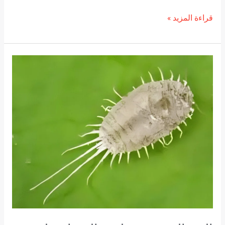
قراءة المزيد »
البق
الدقيقي
وطرق
القضاء
علية