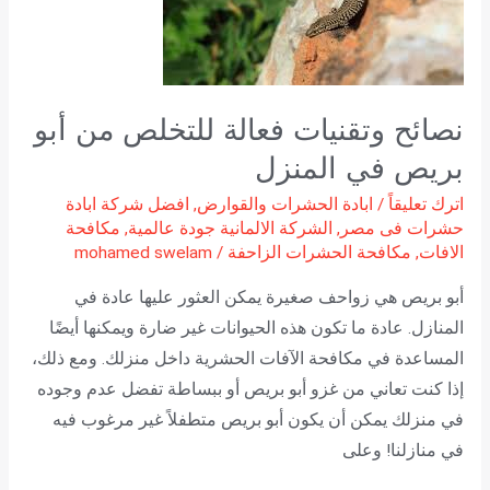
من
أبو
بريص
في
نصائح وتقنيات فعالة للتخلص من أبو
المنزل
بريص في المنزل
اترك تعليقاً
/
ابادة الحشرات والقوارض
,
افضل شركة ابادة
حشرات فى مصر
,
الشركة الالمانية جودة عالمية
,
مكافحة
الافات
,
مكافحة الحشرات الزاحفة
/
mohamed swelam
أبو بريص هي زواحف صغيرة يمكن العثور عليها عادة في
المنازل. عادة ما تكون هذه الحيوانات غير ضارة ويمكنها أيضًا
المساعدة في مكافحة الآفات الحشرية داخل منزلك. ومع ذلك،
إذا كنت تعاني من غزو أبو بريص أو ببساطة تفضل عدم وجوده
في منزلك يمكن أن يكون أبو بريص متطفلاً غير مرغوب فيه
في منازلنا! وعلى