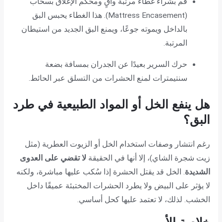
قم بشراء غطاء مرتبة واقٍ ومحكم الإغلاق بسحاب
(Mattress Encasement). هذا الغطاء يحبس البق
بالداخل ويموته جوعًا، ويمنع البق الجديد من استيطان
المرتبة.
حرك السرير بعيدًا عن الجدران بمسافة بضعة
سنتيمترات لمنع الحشرات من التسلق عبر الحائط.
هل ينفع الخل أو المواد الطبيعية في طرد
البق؟
رغم انتشار وصفات استخدام الخل أو الزيوت العطرية (مثل
زيت شجرة الشاي)، إلا أنها في الحقيقة
لا تقضي على العدوى
الشديدة
. الخل قد يقتل الحشرة إذا سُكب عليها مباشرة، ولكنه
لا يؤثر على البيض ولا يطرد الحشرات المختبئة عميقًا داخل
الخشب. لذلك، لا تعتمد عليها كحل أساسي.