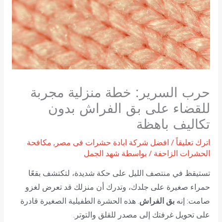
حرب السرير: خطة منزلية مجربة
للقضاء على بق الفراش بدون
تكاليف باهظة
اترك تعليقاً
/
افضل شركة ابادة حشرات فى مصر
,
مكافحة
الحشرات الزاحفة
/ بواسطة
شهد الجمل
تستيقظ في منتصف الليل على حكة شديدة، لتكتشف بقعًا
حمراء صغيرة على جلدك، وتدرك أن منزلك قد تعرض لغزو
صامت: إنه
بق الفراش
. هذه الحشرة الطفيلية الصغيرة قادرة
على تحويل غرفتك إلى مصدر للقلق والتوتر.