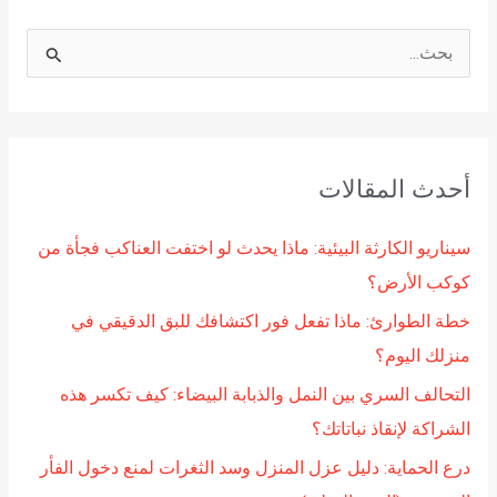
ا
ل
ب
ح
أحدث المقالات
ث
ع
سيناريو الكارثة البيئية: ماذا يحدث لو اختفت العناكب فجأة من
ن
كوكب الأرض؟
:
خطة الطوارئ: ماذا تفعل فور اكتشافك للبق الدقيقي في
منزلك اليوم؟
التحالف السري بين النمل والذبابة البيضاء: كيف تكسر هذه
الشراكة لإنقاذ نباتاتك؟
درع الحماية: دليل عزل المنزل وسد الثغرات لمنع دخول الفأر