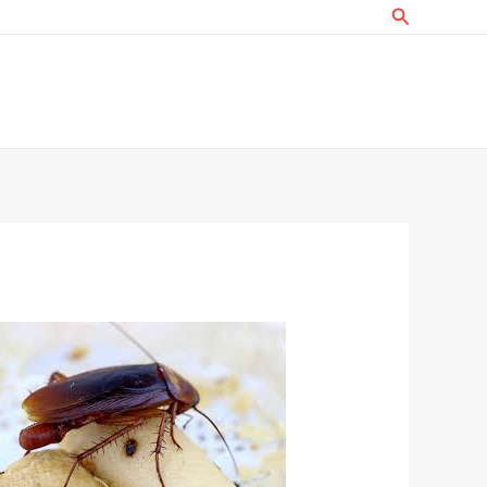
البحث
خطي
لى
لمحتوى