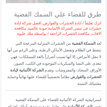
طرق للقضاء علي السمك الفضية
اترك تعليقاً
/
ابادة الحشرات والقوارض
,
افضل شركة ابادة
حشرات فى مصر
,
الشركة الالمانية جودة عالمية
,
مكافحة
الافات
,
مكافحة الحشرات الزاحفة
/ بواسطة
ملك عليوه
تُعد
السمكة الفضية
من الحشرات المنزلية المزعجة التي
تنشط في الظلام وتفضل الأماكن الرطبة، وعلى الرغم من أنها
لا تنقل الأمراض، إلا أنها تسبب أضراراً بالغة للممتلكات؛ فهي
تتغذى على النشا والسكريات الموجودة في الكتب، الصور،
الأوراق، السجاد، والمفروشات. وتقدم
الشركة الألمانية لإبادة
الحشرات والقوارض
نظاماً تخصصياً للقضاء عليها نهائياً وحماية
مقتنياتك الثمينة.
استراتيجية الشركة الألمانية للقضاء على السمكة الفضية
تعتمد
الشركة الألمانية
على حلول تقنية تستهدف أماكن اختباء