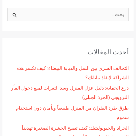
ا
ل
ب
ح
أحدث المقالات
ث
ع
التحالف السري بين النمل والذبابة البيضاء: كيف تكسر هذه
ن
الشراكة لإنقاذ نباتاتك؟
:
درع الحماية: دليل عزل المنزل وسد الثغرات لمنع دخول الفأر
النرويجي (الجرذ الجبلي)
طرق طرد الفئران من المنزل طبيعياً وبأمان دون استخدام
سموم
الجراد والجيوبوليتيك: كيف تصبح الحشرة الصغيرة تهديداً