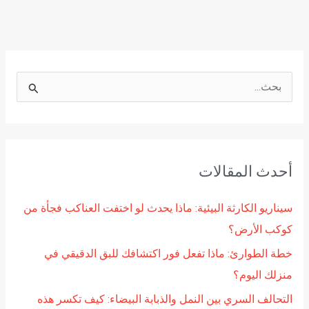
ا
ل
ب
ح
أحدث المقالات
ث
ع
سيناريو الكارثة البيئية: ماذا يحدث لو اختفت العناكب فجأة من
ن
كوكب الأرض؟
:
خطة الطوارئ: ماذا تفعل فور اكتشافك للبق الدقيقي في
منزلك اليوم؟
التحالف السري بين النمل والذبابة البيضاء: كيف تكسر هذه