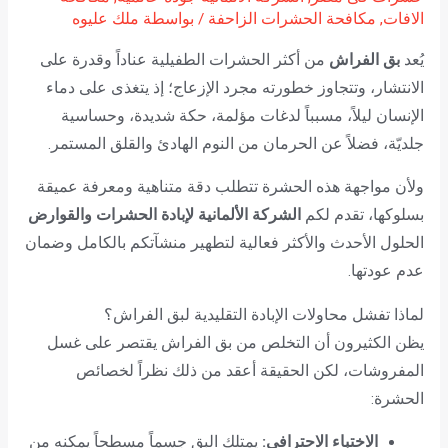
الافات
,
مكافحة الحشرات الزاحفة
/ بواسطة
ملك عليوه
يُعد
بق الفراش
من أكثر الحشرات الطفيلية عناداً وقدرة على
الانتشار، وتتجاوز خطورته مجرد الإزعاج؛ إذ يتغذى على دماء
الإنسان ليلاً، مسبباً لدغات مؤلمة، حكة شديدة، وحساسية
جلديّة، فضلاً عن الحرمان من النوم الهادئ والقلق المستمر.
ولأن مواجهة هذه الحشرة تتطلب دقة متناهية ومعرفة عميقة
بسلوكها، تقدم لكم
الشركة الألمانية لإبادة الحشرات والقوارض
الحلول الأحدث والأكثر فعالية لتطهير منشآتكم بالكامل وضمان
عدم عودتها.
لماذا تفشل محاولات الإبادة التقليدية لبق الفراش؟
يظن الكثيرون أن التخلص من بق الفراش يقتصر على غسل
المفروشات، لكن الحقيقة أعقد من ذلك نظراً لخصائص
الحشرة:
الاختباء الاحترافي:
يمتلك البق جسماً مسطحاً يمكنه من