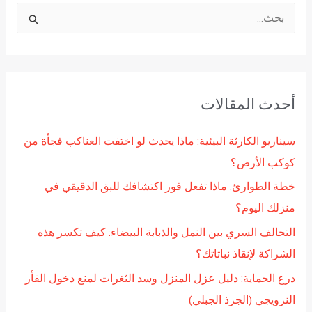
ا
ل
ب
ح
أحدث المقالات
ث
ع
سيناريو الكارثة البيئية: ماذا يحدث لو اختفت العناكب فجأة من
ن
كوكب الأرض؟
:
خطة الطوارئ: ماذا تفعل فور اكتشافك للبق الدقيقي في
منزلك اليوم؟
التحالف السري بين النمل والذبابة البيضاء: كيف تكسر هذه
الشراكة لإنقاذ نباتاتك؟
درع الحماية: دليل عزل المنزل وسد الثغرات لمنع دخول الفأر
النرويجي (الجرذ الجبلي)