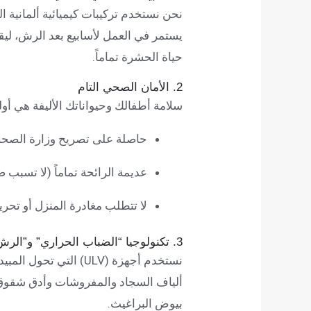
نحن نستخدم تركيبات كيميائية ألمانية الصن
يستمر في العمل لأسابيع بعد الرش، لي
حياة الحشرة تماماً.
2. الأمان الصحي التام
سلامة أطفالك وحيواناتك الأليفة هي أولوي
حاصلة على تصريح وزارة الصحة
عديمة الرائحة تماماً (لا تسبب
لا تتطلب مغادرة المنزل أو تحريك
3. تكنولوجيا “الضباب الحراري” و”الرش المتناهي الصغر”
نستخدم أجهزة (ULV) الت
ألياف السجاد والمفروشات وأدق شقوق ا
بيوض البراغيث.