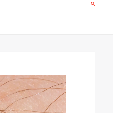
البحث
خطي
لى
لمحتوى