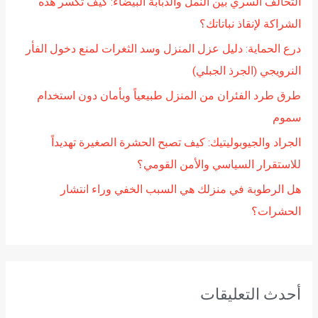
التحالف السري بين النمل والذبابة البيضاء: كيف تكسر هذه
ن
الشراكة لإنقاذ نباتاتك؟
:
درع الحماية: دليل عزل المنزل وسد الثغرات لمنع دخول الفأر
النرويجي (الجرذ الجبلي)
طرق طرد الفئران من المنزل طبيعياً وبأمان دون استخدام
سموم
الجراد والجيوبوليتيك: كيف تصبح الحشرة الصغيرة تهديداً
للاستقرار السياسي والأمن القومي؟
هل الرطوبة في منزلك هي السبب الخفي وراء انتشار
الحشرات؟
أحدث التعليقات