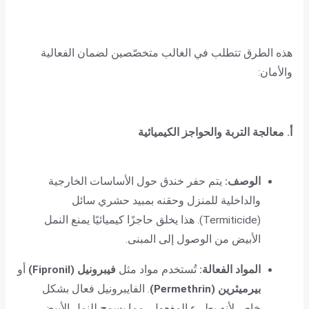
هذه الطرق تتطلب في الغالب متخصّصين لضمان الفعالية
والأمان:
أ. معالجة التربة والحواجز الكيميائية
الوصف:
يتم حفر خندق حول الأساسات الخارجية
والداخلية للمنزل وحقنه بمبيد حشري سائل
(Termiticide). هذا يخلق حاجزًا كيميائيًا يمنع النمل
الأبيض من الوصول إلى المبنى.
المواد الفعالة:
تُستخدم مواد مثل
فيبرونيل (Fipronil)
أو
بيرميثرين (Permethrin)
. الفايبرونيل فعال بشكل
خاص لأنه بطيء المفعول، مما يسمح للنمل الأبيض