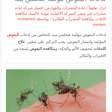
اترك تعليقاً
/
ابادة الحشرات والقوارض
,
افضل شركة ابادة
حشرات فى مصر
,
الشركة الالمانية جودة عالمية
,
مكافحة
الافات
,
مكافحة الحشرات الطائرة
/ بواسطة
mohamed
swelam
لدغات البعوض مؤلمة فتخلص منه .للتخلص من لدغات
البعوض
المؤلمة وانتشار البعوض، يجب التركيز على شقين:
علاج
اللدغات
لتخفيف الألم والحكة، و
مكافحة البعوض
لمنعه من
الاقتراب والتكاثر.