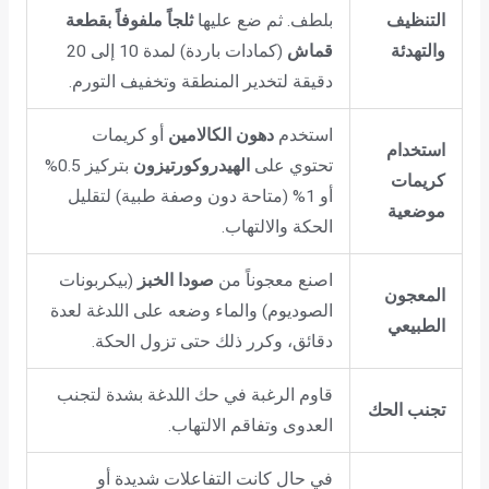
التنظيف
بلطف. ثم ضع عليها
ثلجاً ملفوفاً بقطعة
والتهدئة
قماش
(كمادات باردة) لمدة 10 إلى 20
دقيقة لتخدير المنطقة وتخفيف التورم.
استخدم
دهون الكالامين
أو كريمات
استخدام
تحتوي على
الهيدروكورتيزون
بتركيز 0.5%
كريمات
أو 1% (متاحة دون وصفة طبية) لتقليل
موضعية
الحكة والالتهاب.
اصنع معجوناً من
صودا الخبز
(بيكربونات
المعجون
الصوديوم) والماء وضعه على اللدغة لعدة
الطبيعي
دقائق، وكرر ذلك حتى تزول الحكة.
قاوم الرغبة في حك اللدغة بشدة لتجنب
تجنب الحك
العدوى وتفاقم الالتهاب.
في حال كانت التفاعلات شديدة أو