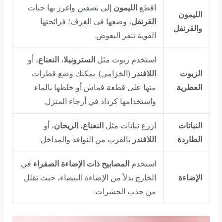
اقطع
الليمون
إلى نصفين واغرز بها حبات
الليمون
القرنفل
، وضعها في الغرف؛ فرائحتها
والقرنفل
القوية تنفر البعوض.
استخدم زيوت مثل
السترونيلا
،
النعناع
، أو
الزيوت
اللافندر
(الخزامى). يمكنك وضع قطرات
العطرية
منها على قطعة قماش أو خلطها بالماء
واستخدامها كرذاذ في أرجاء المنزل.
النباتات
ازرع نباتات مثل
النعناع
،
الريحان
، أو
الطاردة
اللافندر
بالقرب من النوافذ والمداخل.
استخدم
المصابيح ذات الإضاءة الصفراء
في
الإضاءة
الخارج بدلاً من الإضاءة البيضاء، حيث تقلل
من جذب الحشرات.