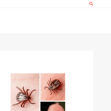
البحث
خطي
لى
لمحتوى