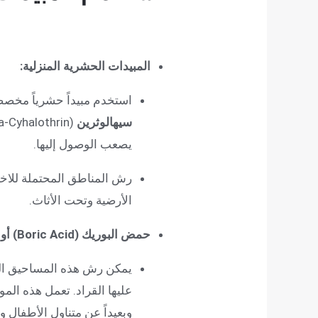
المبيدات الحشرية المنزلية:
استخدم مبيداً حشرياً مخصص
سيهالوثرين
(Lambda-Cyhalothrin) أو
يصعب الوصول إليها.
رش المناطق المحتملة للاختبا
الأرضية وتحت الأثاث.
حمض البوريك (Boric Acid) أو التراب الدياتومي (Diatomaceous Earth – DE):
يمكن رش هذه المساحيق الطب
عليها القراد. تعمل هذه الم
وبعيداً عن متناول الأطفال وا