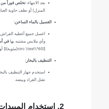
بعد الانتهاء،
تخلص فوراً من
المنزل) أو نظف حاوية الغبا
الغسيل بالماء الساخن:
اغسل جميع أغطية الفراش (لك
وأي ملابس مشتبه بها
في أس
$60^\circ \text{مئوية}$
أو 
التنظيف بالبخار:
استخدم جهاز التنظيف بالبخار
تقتل القراد وبيضه.
2. استخدام المبيدات