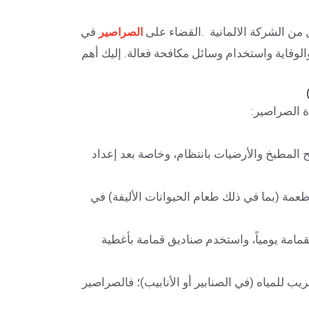
من الشركة الالمانية .القضاء على
في
الصراصير
والوقاية واستخدام وسائل مكافحة فعالة. إليك أهم
 الصراصير:
لمطبخ والأرضيات بانتظام، وخاصة بعد إعداد
عمة (بما في ذلك طعام الحيوانات الأليفة) في
امة يومياً، واستخدم صناديق قمامة بأغطية
ب للمياه (في الصنابير أو الأنابيب)؛ فالصراصير