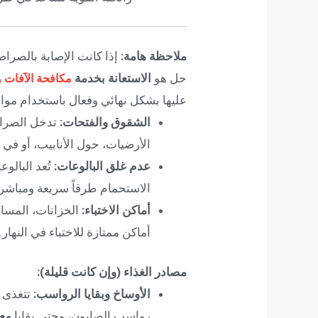
ملاحظة هامة:
إذا كانت الإصابة بالصرا
حل هو
الاستعانة بخدمة
مكافحة الآفات 
عليها بشكل نهائي وفعال باستخدام مواد
الشقوق والفتحات:
تدخل الصرا
الأرضيات، حول الأنابيب، أو في 
عدم غلق البالوعات:
تُعد البالو
الاستحمام طرقاً سريعة ومباش
أماكن الاختباء:
الخزانات، المساح
أماكن ممتازة للاختباء في النهار.
مصادر الغذاء (وإن كانت قليلة):
الأوساخ وبقايا الرواسب:
تتغذى ا
رواسب الصابون، وحتى بقايا
مع