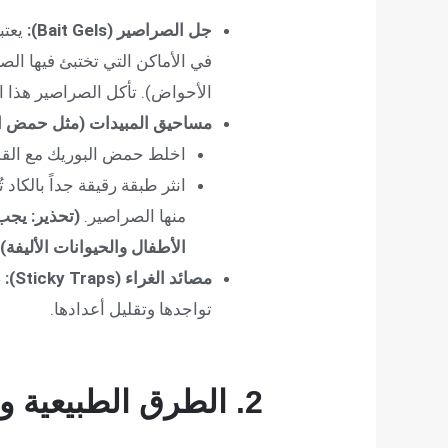
جل الصراصير (Bait Gels):
يعتب
في الأماكن التي تختبئ فيها ال
الأحواض). تأكل الصراصير هذا ا
مساحيق المبيدات (مثل حمض البوريك – d
اخلط حمض البوريك مع القلي
انثر طبقة رقيقة جداً بالكا
منها الصراصير.
(تحذير: يجب
الأطفال والحيوانات الأليفة).
مصائد الغراء (Sticky Traps):
ض
تواجدها وتقليل أعدادها.
2. الطرق الطبيعية والمنزلية