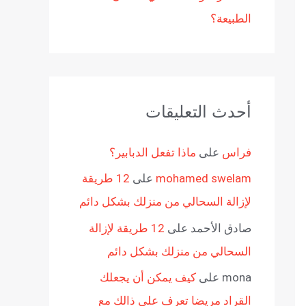
الطبيعة؟
أحدث التعليقات
فراس
على
ماذا تفعل الدبابير؟
mohamed swelam
على
12 طريقة
لإزالة السحالي من منزلك بشكل دائم
صادق الأحمد
على
12 طريقة لإزالة
السحالي من منزلك بشكل دائم
mona
على
كيف يمكن أن يجعلك
القراد مريضا تعرف على ذالك مع