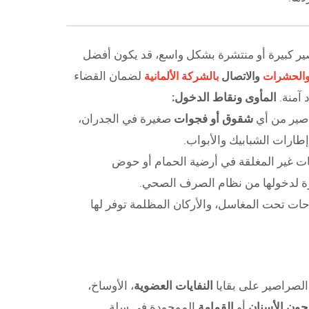
صير كبيرة أو منتشرة بشكل واسع، قد يكون أفضل
لضمان القضاء
والحشرات
والاتصال
بالشركة الألمانية
 آمنة.
المأوى ونقاط الدخول:
صير من أي
شقوق أو فجوات
صغيرة في الجدران،
إطارات الشبابيك والأبواب.
عات غير المغلقة في أرضية الحمام أو حوض
رة لدخولها من نظام الصرف الصحي.
ات تحت المغاسل، والأركان المظلمة توفر لها
لصراصير على بقايا
النفايات العضوية
، الأوساخ،
جون الأسنان
أو
القمامة
الموجودة في سلة