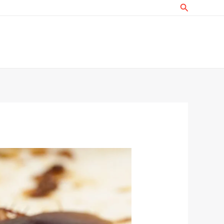
البحث
خطي
لى
لمحتوى