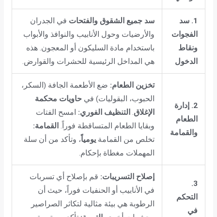
1. سد
سد جميع الشقوق والفتحات
في الجدران
الفجوات
والأرضيات وحول الأنابيب والنوافذ والأبواب
ونقاط
باستخدام مادة السليكون أو المعجون. هذه
الدخول
هي المداخل الرئيسية للحشرات والقوارض.
تخزين الطعام:
ضع الأطعمة الجافة (السكر،
الحبوب، البقوليات) في
حاويات محكمة
2. إدارة
الإغلاق
.
التنظيف الفوري:
امسح الفتات
الطعام
وبقايا الطعام المتساقطة فوراً.
القمامة:
والقمامة
تخلص من القمامة
يومياً
، وتأكد من أن سلة
المهملات مغطاة بإحكام.
إصلاح التسريبات:
قم بإصلاح أي تسربات
3.
في الأنابيب أو الحنفيات فوراً، حيث أن
التحكم
الرطوبة هي بيئة مثالية لتكاثر الصراصير
في