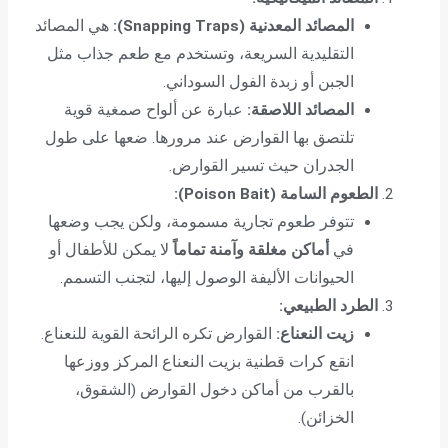
المصائد المعدنية (Snapping Traps):
هي المصائد
التقليدية السريعة، وتستخدم مع طعم جذاب مثل
الجبن أو زبدة الفول السوداني.
المصائد اللاصقة:
عبارة عن ألواح صمغية قوية
تلتصق بها القوارض عند مرورها. ضعها على طول
الجدران حيث تسير القوارض.
الطعوم السامة (Poison Bait):
تتوفر طعوم تجارية مسمومة، ولكن يجب وضعها
في
أماكن مغلقة وآمنة تماماً
لا يمكن للأطفال أو
الحيوانات الأليفة الوصول إليها، لتجنب التسمم.
الطرد الطبيعي:
زيت النعناع:
القوارض تكره الرائحة القوية للنعناع.
انقع كرات قطنية بزيت النعناع المركز ووزعها
بالقرب من أماكن دخول القوارض (الشقوق،
الخزائن).