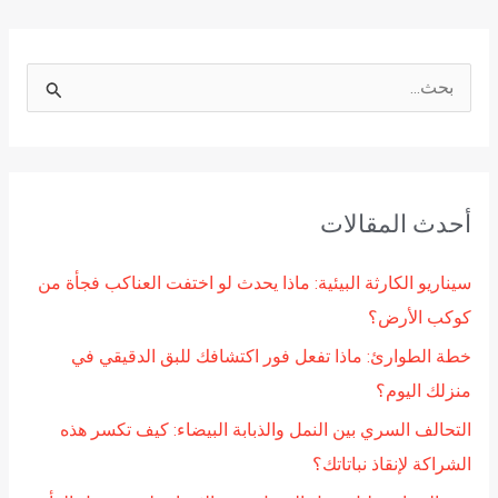
ا
ل
ب
ح
أحدث المقالات
ث
ع
سيناريو الكارثة البيئية: ماذا يحدث لو اختفت العناكب فجأة من
ن
كوكب الأرض؟
:
خطة الطوارئ: ماذا تفعل فور اكتشافك للبق الدقيقي في
منزلك اليوم؟
التحالف السري بين النمل والذبابة البيضاء: كيف تكسر هذه
الشراكة لإنقاذ نباتاتك؟