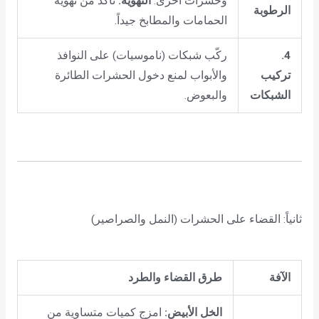
وحشرات أخرى.
التهوية:
تأكد من تهوية
الرطوبة
الحمامات والمطابخ جيداً.
4.
ركّب شبكات (ناموسيات) على النوافذ
تركيب
والأبواب لمنع دخول الحشرات الطائرة
الشبكات
والبعوض.
ثانياً: القضاء على الحشرات (النمل والصراصير)
الآفة
طرق القضاء والطرد
الخل الأبيض:
امزج كميات متساوية من