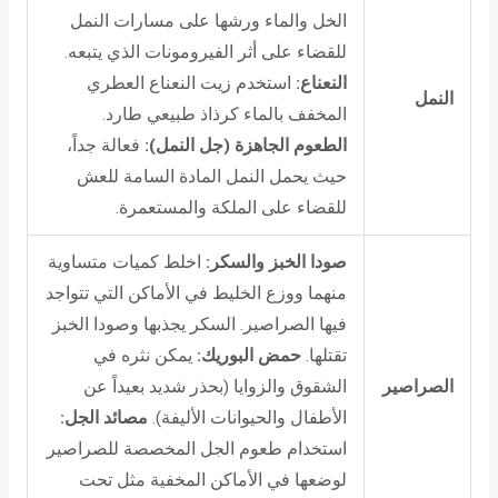
الخل والماء ورشها على مسارات النمل
للقضاء على أثر الفيرومونات الذي يتبعه.
النعناع:
استخدم زيت النعناع العطري
النمل
المخفف بالماء كرذاذ طبيعي طارد.
الطعوم الجاهزة (جل النمل):
فعالة جداً،
حيث يحمل النمل المادة السامة للعش
للقضاء على الملكة والمستعمرة.
صودا الخبز والسكر:
اخلط كميات متساوية
منهما ووزع الخليط في الأماكن التي تتواجد
فيها الصراصير. السكر يجذبها وصودا الخبز
تقتلها.
حمض البوريك:
يمكن نثره في
الصراصير
الشقوق والزوايا (بحذر شديد بعيداً عن
الأطفال والحيوانات الأليفة).
مصائد الجل:
استخدام طعوم الجل المخصصة للصراصير
لوضعها في الأماكن المخفية مثل تحت