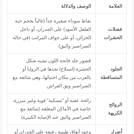
العلامة
الوصف والدلالة
نقاط سوداء صغيرة جداً (غالباً بحجم حبة
فضلات
الفلفل الأسود) على الجدران، أو داخل
الحشرات
الخزائن، أو على حواف المراتب (في حالة
الصراصير والبق).
قشور جلد فاتحة اللون تشبه شكل
الجلود
الحشرة (انسلاخ) تجدها في الزوايا أو
المتساقطة
بالقرب من مكان اختبائها، وهي شائعة مع
الصراصير وبق الفراش.
رائحة عفنة أو “مسكية” قوية وغير مبررة،
الروائح
خاصة في الأماكن المغلقة (شائعة مع
الكريهة
الصراصير والبق عند الإصابة الكبيرة).
أضرار
وجود أنفاق طينية رفيعة على الجدران أو