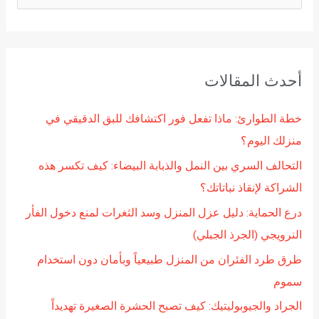
ل
ب
ح
أحدث المقالات
ث
ع
خطة الطوارئ: ماذا تفعل فور اكتشافك للبق الدقيقي في
ن
منزلك اليوم؟
:
التحالف السري بين النمل والذبابة البيضاء: كيف تكسر هذه
الشراكة لإنقاذ نباتاتك؟
درع الحماية: دليل عزل المنزل وسد الثغرات لمنع دخول الفأر
النرويجي (الجرذ الجبلي)
طرق طرد الفئران من المنزل طبيعياً وبأمان دون استخدام
سموم
الجراد والجيوبوليتيك: كيف تصبح الحشرة الصغيرة تهديداً