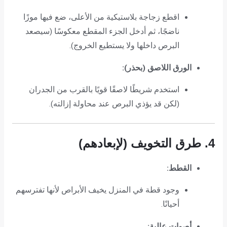
اقطع زجاجة بلاستيكية من الأعلى، ضع فيها موزًا
ناضجًا، ثم أدخل الجزء المقطع معكوسًا (سيصعد
البرص داخلها ولا يستطيع الخروج).
الورق اللاصق (بحذر):
استخدم شريطًا لاصقًا قويًا بالقرب من الجدران
(لكن قد يؤذي البرص عند محاولة إزالته).
4. طرق التخويف (لإبعادهم)
القطط:
وجود قطة في المنزل يخيف الأبراص لأنها تفترسهم
أحيانًا.
أصوات عالية: