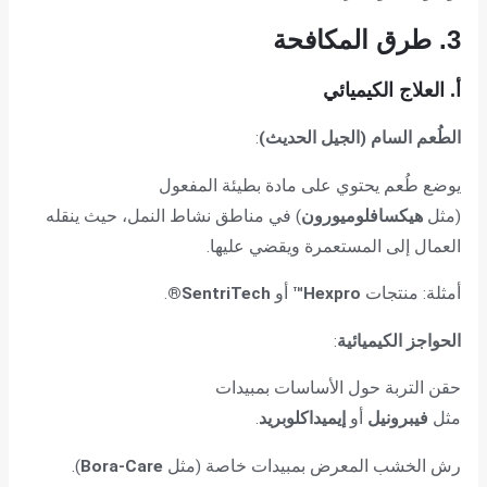
3. طرق المكافحة
أ. العلاج الكيميائي
الطُعم السام (الجيل الحديث)
:
يوضع طُعم يحتوي على مادة بطيئة المفعول
(مثل
هيكسافلوميورون
) في مناطق نشاط النمل، حيث ينقله
العمال إلى المستعمرة ويقضي عليها.
أمثلة: منتجات
Hexpro™
أو
SentriTech®
.
الحواجز الكيميائية
:
حقن التربة حول الأساسات بمبيدات
مثل
فيبرونيل
أو
إيميداكلوبريد
.
رش الخشب المعرض بمبيدات خاصة (مثل
Bora-Care
).