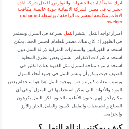
اترك تعليقاً
/
ابادة الحشرات والقوارض
,
افضل شركة ابادة
حشرات فى مصر
,
الشركة الالمانية جودة عالمية
,
مكافحة
الافات
,
مكافحة الحشرات الزاحفة
/ بواسطة
mohamed
swelam
اضرار تواجد النمل . ينتشر
النمل
بسرعة فى المنزل ويستمر
في الظهور إذا كان هناك مصدر للطعام. لحسن الحظ، يمكن
استخدام الفيزيائيين والمسارات المنزلية لإزالة النمل دون
استخدام شركات الانقراض. تشمل بعض الطرق المحلية
استخدام مواد متاحة للمنزل مثل القهوة .هناك الكثير في
الصيف حيث يمكن أن ينتشر النمل في جميع أنحاء المنزل
ويسبب معاناة كبيرة وتعب. ووجود النمل. هذا هو استخدام بعض
المواد والأدوات التي يمكن استخدامها في المنزل أو في أي
مكان آخر. إنهم يحبون الأطعمة الحلوة، لكن النمل يكرهون
النعناع والحمضيات والفلفل الأسود والفلفل الحار والأرز
والخزامى.
كيف يمكنني إزالة النمل ؟