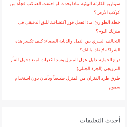
سيناريو الكارثة البيئية: ماذا يحدث لو اختفت العناكب فجأة من
ن
كوكب الأرض؟
:
خطة الطوارئ: ماذا تفعل فور اكتشافك للبق الدقيقي في
منزلك اليوم؟
التحالف السري بين النمل والذبابة البيضاء: كيف تكسر هذه
الشراكة لإنقاذ نباتاتك؟
درع الحماية: دليل عزل المنزل وسد الثغرات لمنع دخول الفأر
النرويجي (الجرذ الجبلي)
طرق طرد الفئران من المنزل طبيعياً وبأمان دون استخدام
سموم
أحدث التعليقات