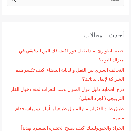
ا
ل
ب
ح
أحدث المقالات
ث
ع
خطة الطوارئ: ماذا تفعل فور اكتشافك للبق الدقيقي في
ن
منزلك اليوم؟
:
التحالف السري بين النمل والذبابة البيضاء: كيف تكسر هذه
الشراكة لإنقاذ نباتاتك؟
درع الحماية: دليل عزل المنزل وسد الثغرات لمنع دخول الفأر
النرويجي (الجرذ الجبلي)
طرق طرد الفئران من المنزل طبيعياً وبأمان دون استخدام
سموم
الجراد والجيوبوليتيك: كيف تصبح الحشرة الصغيرة تهديداً