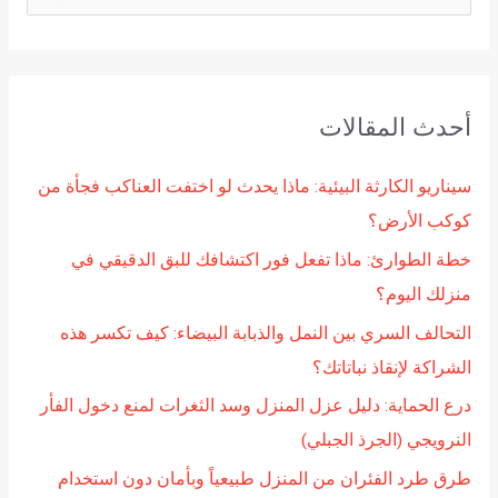
ل
ب
ح
أحدث المقالات
ث
ع
سيناريو الكارثة البيئية: ماذا يحدث لو اختفت العناكب فجأة من
ن
كوكب الأرض؟
:
خطة الطوارئ: ماذا تفعل فور اكتشافك للبق الدقيقي في
منزلك اليوم؟
التحالف السري بين النمل والذبابة البيضاء: كيف تكسر هذه
الشراكة لإنقاذ نباتاتك؟
درع الحماية: دليل عزل المنزل وسد الثغرات لمنع دخول الفأر
النرويجي (الجرذ الجبلي)
طرق طرد الفئران من المنزل طبيعياً وبأمان دون استخدام