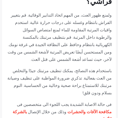
فراشي؟
ولمنع ظهور العث، من المهم اتخاذ التدابير الوقائية. قم بتغيير
الفراش بانتظام وغسله على درجات حرارة عالية. استخدم
واقيات المرتبة المقاومة للماء لمنع امتصاص السوائل
والرطوبة داخل المرتبة. قم بتنظيف مرتبتك بالمكنسة
الكهربائية بانتظام وحافظ على النظافة الجيدة في غرفة نومك.
ومن المستحسن أيضًا تعريض المرتبة لأشعة الشمس من وقت
لآخر، حيث تساعد أشعة الشمس على قتل العث.
باستخدام هذه النصائح، يمكنك تنظيف مرتبتك جيدًا والتخلص
من العث بفعالية. تذكري ضرورة المواظبة على تنظيف وصيانة
مرتبتك للاستمتاع براحة صحية وخالية من الحساسية. النوم
بسلام ودون قلق!
فى حالة الاصابة الشديدة يجب اللجوء الى متخصصين فى
مكافحة الآفات والحشرات
وذلك من خلال الإتصال
بالشركة