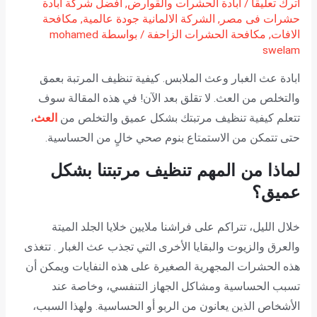
اترك تعليقاً
/
ابادة الحشرات والقوارض
,
افضل شركة ابادة
حشرات فى مصر
,
الشركة الالمانية جودة عالمية
,
مكافحة
الافات
,
مكافحة الحشرات الزاحفة
/ بواسطة
mohamed
swelam
ابادة عث الغبار وعث الملابس. كيفية تنظيف المرتبة بعمق
والتخلص من العث. لا تقلق بعد الآن! في هذه المقالة سوف
تتعلم كيفية تنظيف مرتبتك بشكل عميق والتخلص من
العث
،
حتى تتمكن من الاستمتاع بنوم صحي خالٍ من الحساسية.
لماذا من المهم تنظيف مرتبتنا بشكل
عميق؟
خلال الليل، تتراكم على فراشنا ملايين خلايا الجلد الميتة
والعرق والزيوت والبقايا الأخرى التي تجذب عث الغبار . تتغذى
هذه الحشرات المجهرية الصغيرة على هذه النفايات ويمكن أن
تسبب الحساسية ومشاكل الجهاز التنفسي، وخاصة عند
الأشخاص الذين يعانون من الربو أو الحساسية. ولهذا السبب،