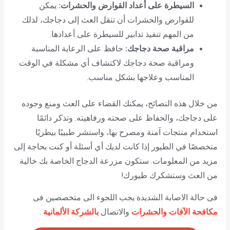
السيطرة على أعداد القوارض والحشرات:
يمكن
للقوارض والحشرات أن تنقل العث إلى دجاجك، لذلك
من المهم تنفيذ تدابير للسيطرة على أعدادها.
مراقبة صحة دجاجك:
حافظ على الرعاية المناسبة
ومراقبة صحة دجاجك لاكتشاف أي مشكلة في الوقت
المناسب وعلاجها بشكل مناسب.
من خلال هذه النصائح، يمكنك القضاء على العث ومنع وجوده
على دجاجك، والحفاظ على صحته ورفاهيته. وتذكر دائمًا
استخدام منتجات آمنة ومصرح بها، واستشر طبيبًا بيطريًا
متخصصًا في الطيور إذا كانت لديك أي أسئلة أو كنت بحاجة إلى
مزيد من المعلومات. ستكون مزرعة الدجاج الخاصة بك خالية
من العث وستشكرك طيورك!
فى حالة الاصابة الشديدة يجب اللجوء الى متخصصين فى
مكافحة الآفات والحشرات
والاتصال
بالشركة الألمانية
.