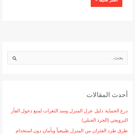
ا
ل
ب
ح
أحدث المقالات
ث
ع
درع الحماية: دليل عزل المنزل وسد الثغرات لمنع دخول الفأر
ن
النرويجي (الجرذ الجبلي)
:
طرق طرد الفئران من المنزل طبيعياً وبأمان دون استخدام