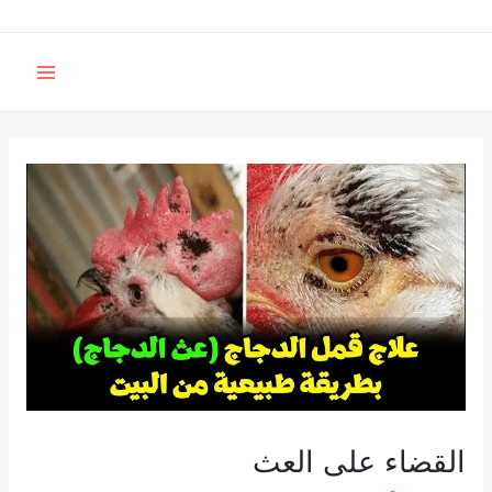
خطي
لى
MAIN
لمحتوى
MENU
القضاء على العث