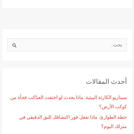
ا
ل
ب
ح
أحدث المقالات
ث
ع
سيناريو الكارثة البيئية: ماذا يحدث لو اختفت العناكب فجأة من
ن
كوكب الأرض؟
:
خطة الطوارئ: ماذا تفعل فور اكتشافك للبق الدقيقي في
منزلك اليوم؟