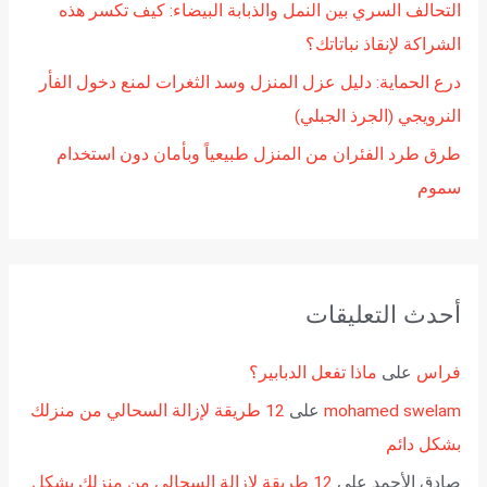
التحالف السري بين النمل والذبابة البيضاء: كيف تكسر هذه
الشراكة لإنقاذ نباتاتك؟
درع الحماية: دليل عزل المنزل وسد الثغرات لمنع دخول الفأر
النرويجي (الجرذ الجبلي)
طرق طرد الفئران من المنزل طبيعياً وبأمان دون استخدام
سموم
أحدث التعليقات
فراس
على
ماذا تفعل الدبابير؟
mohamed swelam
على
12 طريقة لإزالة السحالي من منزلك
بشكل دائم
صادق الأحمد
على
12 طريقة لإزالة السحالي من منزلك بشكل