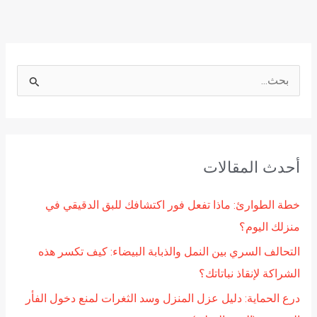
ا
ل
ب
ح
أحدث المقالات
ث
ع
خطة الطوارئ: ماذا تفعل فور اكتشافك للبق الدقيقي في
ن
منزلك اليوم؟
:
التحالف السري بين النمل والذبابة البيضاء: كيف تكسر هذه
الشراكة لإنقاذ نباتاتك؟
درع الحماية: دليل عزل المنزل وسد الثغرات لمنع دخول الفأر