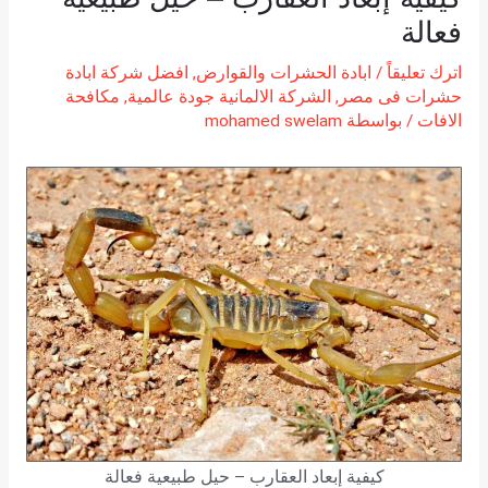
فعالة
اترك تعليقاً
/
ابادة الحشرات والقوارض
,
افضل شركة ابادة
حشرات فى مصر
,
الشركة الالمانية جودة عالمية
,
مكافحة
الافات
/ بواسطة
mohamed swelam
كيفية إبعاد العقارب – حيل طبيعية فعالة