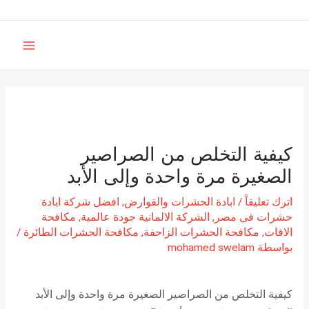
خطي
اسم*
Email*
البحث
الموقع
اكتب
لى
عن:
هنا...
MAIN
لمحتوى
MENU
كيفية التخلص من الصراصير
الصغيرة مرة واحدة وإلى الأبد
اترك تعليقاً
/
ابادة الحشرات والقوارض
,
افضل شركة ابادة
حشرات فى مصر
,
الشركة الالمانية جودة عالمية
,
مكافحة
الافات
,
مكافحة الحشرات الزاحفة
,
مكافحة الحشرات الطائرة
/
بواسطة
mohamed swelam
كيفية التخلص من الصراصير الصغيرة مرة واحدة وإلى الأبد