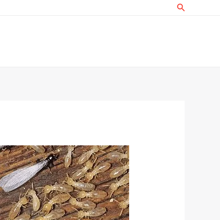
البحث
خطي
لى
لمحتوى