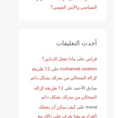
السياسي والأمن القومي؟
أحدث التعليقات
فراس
على
ماذا تفعل الدبابير؟
mohamed swelam
على
12 طريقة
لإزالة السحالي من منزلك بشكل دائم
صادق الأحمد
على
12 طريقة لإزالة
السحالي من منزلك بشكل دائم
mona
على
كيف يمكن أن يجعلك
القراد مريضا تعرف على ذالك مع