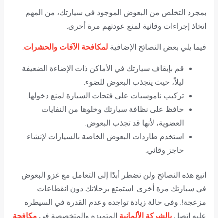
بمجرد التخلص من البعوض الموجود في سيارتك، من المهم
اتخاذ إجراءات وقائية لمنع عودتهم مرة أخرى.
فيما يلي بعض النصائح الإضافية
لمكافحة الآفات والحشرات
:
قم بإيقاف سيارتك في الأماكن ذات الإضاءة الضعيفة
ليلاً، حيث ينجذب البعوض للضوء.
تركيب ناموسيات على فتحات السيارة لمنع دخولها.
حافظ على نظافة سيارتك وخلوها من النفايات
العضوية، لأنها قد تجذب البعوض.
استخدم طاردات البعوض الخاصة بالسيارات لإنشاء
حاجز وقائي.
اتبع هذه النصائح ولن تضطر أبدًا إلى التعامل مع غزو البعوض
في سيارتك مرة أخرى. استمتع برحلاتك دون انقطاعات
مزعجة!. وفى حالة زيادة تواجده وعدم القدرة في السيطره
عليه إتصل
بالشركة الألمانية
المتميزه والمتخصصة فى
مكافحة