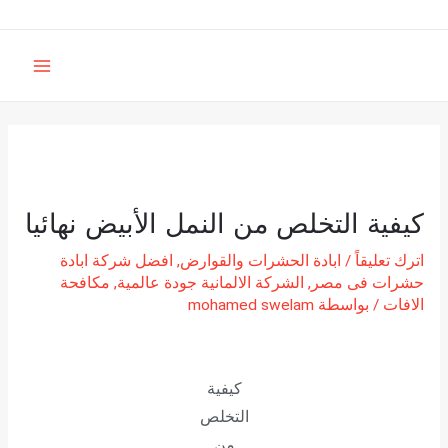
خطي
لى
MAIN
لمحتوى
MENU
كيفية التخلص من النمل الأبيض نهائيا
اترك تعليقاً
/
ابادة الحشرات والقوارض
,
افضل شركة ابادة
حشرات فى مصر
,
الشركة الالمانية جودة عالمية
,
مكافحة
الافات
/ بواسطة
mohamed swelam
كيفية
التخلص
من