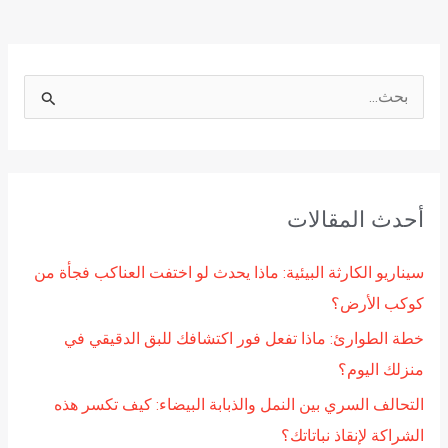
ا
ل
ب
ح
أحدث المقالات
ث
ع
سيناريو الكارثة البيئية: ماذا يحدث لو اختفت العناكب فجأة من
ن
كوكب الأرض؟
:
خطة الطوارئ: ماذا تفعل فور اكتشافك للبق الدقيقي في
منزلك اليوم؟
التحالف السري بين النمل والذبابة البيضاء: كيف تكسر هذه
الشراكة لإنقاذ نباتاتك؟