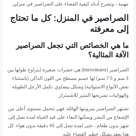
مهنية ، ونشرح أدناه كيفية القضاء على الصراصير في منزلي.
الصراصير في المنزل
: كل ما تحتاج
إلى معرفته
ما هي الخصائص التي تجعل الصراصير
الآفة المثالية؟
الصراصير (blatodeans) هي حشرات صغيرة (يتراوح طولها بين
3 سم و 7.5 سم) لها جسم مسطح من اللون الداكن (باستثناء
بعض الأنواع الاستوائية) وشكل بيضاوي. تكمل الأرجل الطويلة
والهوائيات تشريحها المثير للاشمئزاز.
تشتهر الصراصير بمرونتها الهائلة: فهي تتحمل مستوى أعلى من
الإشعاع من البشر ويمكنها البقاء على قيد الحياة لمدة تصل إلى
شهر بدون طعام ، حتى لمدة تصل إلى 45 دقيقة بدون هواء. كل
هذا يعقد بشكل خطير القضاء عليه.