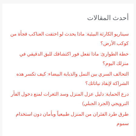
ب
ح
أحدث المقالات
ث
ع
سيناريو الكارثة البيئية: ماذا يحدث لو اختفت العناكب فجأة من
ن
كوكب الأرض؟
:
خطة الطوارئ: ماذا تفعل فور اكتشافك للبق الدقيقي في
منزلك اليوم؟
التحالف السري بين النمل والذبابة البيضاء: كيف تكسر هذه
الشراكة لإنقاذ نباتاتك؟
درع الحماية: دليل عزل المنزل وسد الثغرات لمنع دخول الفأر
النرويجي (الجرذ الجبلي)
طرق طرد الفئران من المنزل طبيعياً وبأمان دون استخدام
سموم