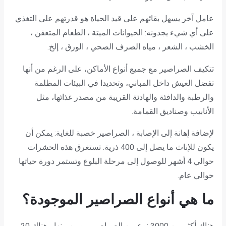
عامل آخر يسهل بقائهم على قيد الحياة هو قدرتهم على التغذي
على أي شيء يجدونه: الحيوانات الميتة ، الطعام المتعفن ،
الخشب ، الشعر ، مياه الصرف الصحي ، الورق ، إلخ.
تتكيف الصراصير مع جميع أنواع الأماكن، على الرغم من أنها
تفضل العيش داخل المباني، وتحديدا في البيئات المظلمة
والرطبة والدافئة والهادئة القريبة من مصدر غذائها، مثل
الأنابيب وصناديق القمامة.
لإضافة إهانة إلى الإصابة ، الصراصير خصبة للغاية: يمكن أن
يكون للإناث ما يصل إلى 400 ذرية. تستغرق هذه الحشرات
حوالي 4 أشهر للوصول إلى مرحلة البلوغ وتستمر دورة حياتها
حوالي عام.
ما
هي أنواع الصراصير
الموجودة؟
هناك أكثر من 3000 نوع من الصراصير ، ومن بينها ، هناك 20