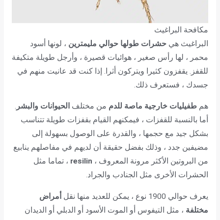
مكافحة البراغيث
البراغيث هي
حشرات طولها حوالي مليمترين
، لونها أسود
محمر ، لها رأس صغير ، هوائيات قصيرة ، وأرجل طويلة متكيفة
للقفز. يقفزون كثيرا ويتركون أثرا. إذا كنت قد عانيت منهم في
جسدك ، فستعرف ذلك.
هم
طفيليات خارجية ماصة للدم
من مختلف
الحيوانات والبشر
.
أما بالنسبة للقفزات ، فيمكنهم القيام بقفزات طويلة تتناسب
بشكل جيد مع حجمها ، والقدرة على الوصول بسهولة إلى
مضيفين جدد ، وذلك بفضل حقيقة أن لديهم في مفاصلهم ينابيع
من البروتين الأكثر مرونة المعروف ،
resilin
، تماما مثل
الحشرات الأخرى مثل الجنادب والجراد.
يعرف حوالي 1900 نوع ، يمكن للعديد منها نقل
أمراض
مختلفة
، مثل التيفوس أو الموت الأسود أو الدبلي أو الديدان