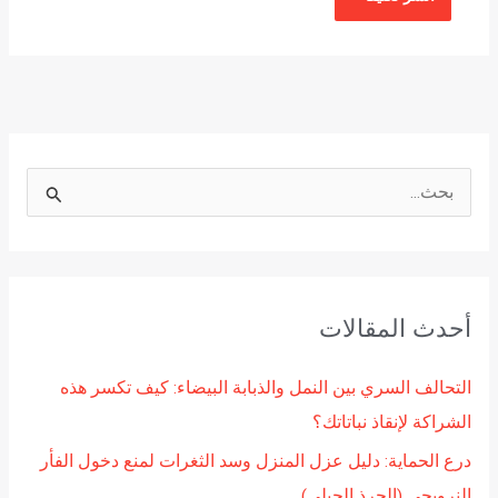
ا
ل
ب
ح
أحدث المقالات
ث
ع
التحالف السري بين النمل والذبابة البيضاء: كيف تكسر هذه
ن
الشراكة لإنقاذ نباتاتك؟
:
درع الحماية: دليل عزل المنزل وسد الثغرات لمنع دخول الفأر
النرويجي (الجرذ الجبلي)