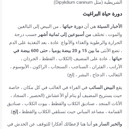
الشريطية (مثل Dipylidium caninum).
دورة حياة البراغيث
الأخبار السيئة
هي أن
دورة حياتها
، من البيض إلى البالغين
والموت ، تختلف
من أسبوعين إلى ثمانية أشهر
حسب درجة
الحرارة والرطوبة والغذاء والأنواع. عادة ، بعد التغذية على الدم
، تضع الأنثى
ما بين 15 و 20 بيضة يوميا ، حتى 600 بيضة في
حياتها
، عادة على المضيف (الكلاب ، القطط ، الجرذان ،
الأرانب ، الفئران ، السناجب ، السنجاب ، الراكون ، الأبوسوم ،
الثعالب ، الدجاج ، البشر ، إلخ).
يقع
البيض السائب
في الفراء في الغالب في كل مكان ، خاصة
حيث يستريح المضيف أو ينام أو الأعشاش (الحصير ، السجاد ،
الأثاث المنجد ، صناديق الكلاب والقطط ، بيوت الكلاب ، صناديق
القمامة ، مصاعد المباني حيث تستلقي الكلاب والقطط
، إلخ
).
والخبر السار
هو أننا هنا لإعطائك أفكارا للتوقف عن الخدش في