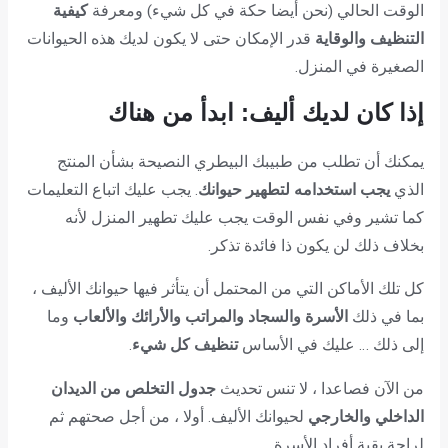
الوقت الحالي (نحن أيضا حكة في كل شيء) ومعرفة
كيفية
التنظيف والوقاية
قدر الإمكان حتى لا يكون لديك هذه الحيوانات
الصغيرة في المنزل.
إذا كان لديك أليف: ابدأ من هناك
يمكنك أن تطلب من طبيبك البيطري النصيحة بشأن المنتج
الذي
يجب استخدامه لتطهير حيوانك
. يجب عليك اتباع التعليمات
كما تشير وفي نفس الوقت يجب عليك تطهير المنزل لأنه
بخلاف ذلك لن يكون ذا فائدة تذكر.
كل تلك الأماكن التي من المحتمل أن يتأثر فيها حيوانك الأليف ،
بما في ذلك
الأسرة والسجاد والمراتب والأرائك والألعاب
وما
إلى ذلك … عليك في الأساس
تنظيف كل شيء
.
من الآن فصاعدا ، لا تنس تحديث
جدول التخلص من الديدان
الداخلي والخارجي
لحيوانك الأليف. أولا ، من أجل صحتهم ثم
لراحة بقية أفراد الأسرة.