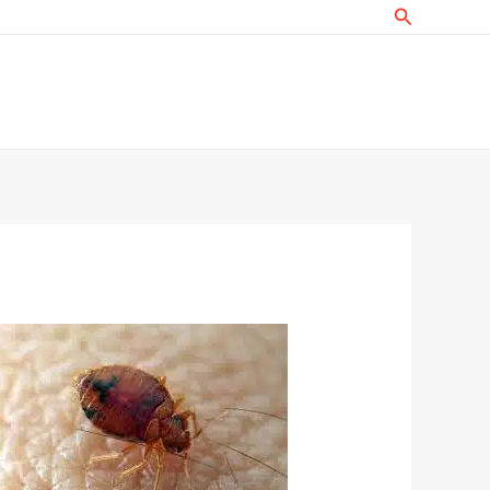
البحث
خطي
لى
لمحتوى