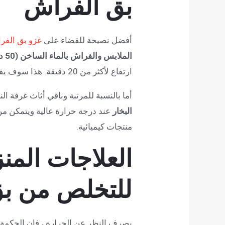
بق الفراش
أفضل نصيحة للقضاء على
غزو بق الفر
الملابس والفراش بالماء الساخن (50 درجة مئوية على الأقل).
ارتفاع لأكثر من 20 دقيقة. هذا سوف يقتل كل بق الفراش والبيض.
أما بالنسبة للمرتبة وباقي أثاث غرفة ا
البخار
عند درجة حرارة عالية ويتمكن من
منتجات كيميائية.
العلاجات المنز
للتخلص من ب
بصرف النظر عن الحرارة ، فإن الحكمة ا