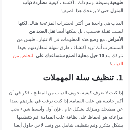
طبيعية
بسيطة. ومع ذلك ، اكتشف كيفية
مطاردة ذباب
المنزل
حتى لا يزعجك هذا الصيف!
الذباب هي واحدة من أكثر الحشرات المزعجة هناك. لكنها
ليست ثقيلة فحسب ، بل يمكنها أيضا
نقل العديد من
الأمراض.
مع وضع هذه المعلومات في الاعتبار ، فليس من
المستغرب أنك تريد اكتشاف طرق سهلة لمطاردتهم بعيدا.
نتركك مع
10 حيل محلية الصنع ستساعدك على
التخلص من
الذباب
!
1. تنظيف سلة المهملات
إذا كنت لا تعرف كيفية تخويف الذباب من المطبخ ، فكر في أن
أكبر جاذبية هي علب القمامة. إذا كنت ترغب في طردهم بعيدا
عن مطبخك ومنزلك بشكل عام ، فإن أول وأبسط شيء يجب
مراعاته هو الحفاظ على نظافة علب القمامة. قم بتنظيفها
بشكل متكرر وقم بتنظيف شامل من وقت لآخر. حاول أيضا