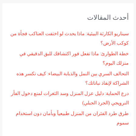
ب
ح
أحدث المقالات
ث
ع
سيناريو الكارثة البيئية: ماذا يحدث لو اختفت العناكب فجأة من
ن
كوكب الأرض؟
:
خطة الطوارئ: ماذا تفعل فور اكتشافك للبق الدقيقي في
منزلك اليوم؟
التحالف السري بين النمل والذبابة البيضاء: كيف تكسر هذه
الشراكة لإنقاذ نباتاتك؟
درع الحماية: دليل عزل المنزل وسد الثغرات لمنع دخول الفأر
النرويجي (الجرذ الجبلي)
طرق طرد الفئران من المنزل طبيعياً وبأمان دون استخدام
سموم