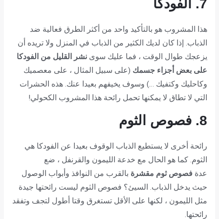
7. الفودكا
هذا المشروب هو بالتأكيد واحد من أكثر الطرق فعالية ضد
الذباب. إذا كان لديك الكثير من الذباب في المنزل ولا تريده أن
يزعجك طوال الوقت ، فما عليك سوى
نشر القليل من الفودكا
على بعض أجزاء جسمك
(على سبيل المثال ، على معصميك
وكاحليك وكتفيك …) وسوف يخيفهم بعيدا عنك. هذه الحشرات
التي لا تطاق لا يمكنها تحمل رائحة هذا المشروب الكحولي!
8. فصوص الثوم
رائحة أخرى لا يستطيع الذباب الوقوف بعيدا عن الفودكا هي
الثوم. كما هو الحال مع خدعة الليمون والقرنفل ، ضع
عدة
فصوص ثوم مقشرة
بالقرب من النوافذ وأبواب الوصول
حيث يدخل الذباب. السيئ؟ فصوص الثوم ليست رائحتها جيدة
مثل الليمون ، لكنها على الأقل تستغرق وقتا أطول لتجف وتفقد
رائحتها.