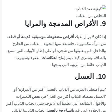
التخلص من الذباب
9. الأقراص المدمجة والمرايا
إذا كان لا يزال لديك
أقراص مضغوطة موسيقية قديمة
أو قطعة
من مرآة مكسورة ، فاستفد منها لتخويف الذباب من الخارج
والداخل. قم بتعليقها من شجرة أو على إطار الأبواب التي تتمتع
بالطاقة وسترى كيف يتم إنتاج
انعكاسات
الضوء وسيهرب
الذباب خائفا من الرؤية التي ينتجها.
10. العسل
“يتم اصطياد المزيد من الذباب بالعسل أكثر من المرارة” أو
“العسل يصطاد الذباب أكثر من الخل” هي بعض التعبيرات
والأقوال الشائعة التي تعلمنا أنه لا يوجد شيء يجذب الذباب أكثر
من الحلاوة. ثم ، قم
بإنشاء فخ بالعسل
لجذب الذباب! لذلك ،