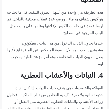
هذه الطريقة هي واحدة من أسهل الطرق للتنفيذ. كل ما تحتاجه
هو
كيس شفاف به ماء
، ووضع
عدة عملات معدنية
بالداخل. ثم
اربط عقدة في حلقات الكيس لإغلاقها وعلقها على باب ، مثل
الباب الموجود في المطبخ.
عندما يحاول الذباب الدخول من هذا الباب ،
سيكونون
مشوشين.
يحدث هذا لأن الضوء المنعكس عن الماء يخلق تأثيرا
بصريا لعيون الذباب المتخلفة ، وهو أمر مزعج للغاية ومخيف
لهم.
4. النباتات والأعشاب العطرية
الفواكه والخضروات هي هدف جذاب للذباب. إذا كان لديك
حديقة نباتية ولا تعرف كيفية التخلص من ذباب الفاكهة ، فحاول
زراعة الأعشاب والنباتات العطرية العطرية مثل النعناع أو
الريحان أو الخزامى. الذباب يكره الطريقة التي يشم بها! وإذا لم