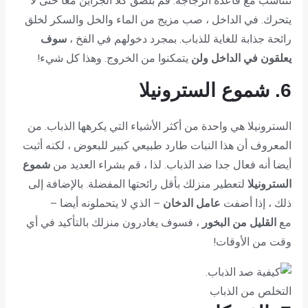
تتناسب مع قاعدة الزجاجة. قم بلصق كلا الجزأين معا حتى لا
يتحرك. في الداخل ، صب مزيج من الماء والخل والسكر لخلق
رائحة جذابة للغاية للذباب. بمجرد دخولهم في الفخ ،
سوف
يعلقون في الداخل ولن
يتمكنوا من الخروج. وهذا كل شيء!
6. شموع السترونيلا
السترونيلا هي واحدة من أكثر الأشياء التي يكرهها الذباب. من
المعروف أن هذا النبات طارد طبيعي كبير للبعوض ، لكنه أثبت
أيضا أنه فعال جدا ضد الذباب. لذا ، قم بشراء العديد من
شموع
السترونيلا
لتعطير منزلك بأقل رائحتها المفضلة. بالإضافة إلى
ذلك ، إذا أضفت
عامل الدخان
– الذي لا يتحملونه أيضا –
مع
القليل من البخور
، فسوف يغادرون منزلك بالتأكيد في أي
وقت من الأوقات!
التخلص من الذباب