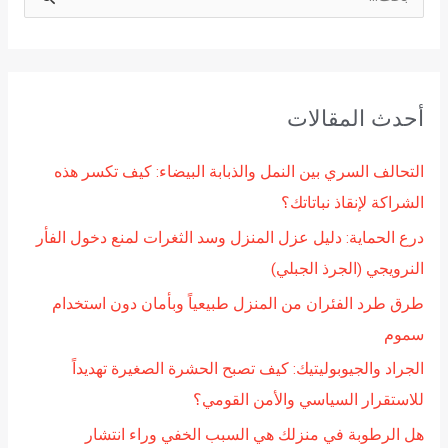
ا
ل
ب
ح
أحدث المقالات
ث
ع
التحالف السري بين النمل والذبابة البيضاء: كيف تكسر هذه
ن
الشراكة لإنقاذ نباتاتك؟
:
درع الحماية: دليل عزل المنزل وسد الثغرات لمنع دخول الفأر
النرويجي (الجرذ الجبلي)
طرق طرد الفئران من المنزل طبيعياً وبأمان دون استخدام
سموم
الجراد والجيوبوليتيك: كيف تصبح الحشرة الصغيرة تهديداً
للاستقرار السياسي والأمن القومي؟
هل الرطوبة في منزلك هي السبب الخفي وراء انتشار