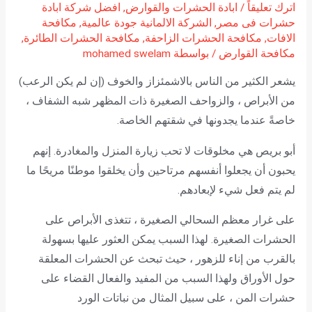
اترك تعليقاً
/
ابادة الحشرات والقوارض
,
افضل شركة ابادة
حشرات فى مصر
,
الشركة الالمانية جودة عالمية
,
مكافحة
الافات
,
مكافحة الحشرات الزاحفة
,
مكافحة الحشرات الطائرة
,
مكافحة القوارض
/ بواسطة
mohamed swelam
يشعر الكثير من الناس بالاشمئزاز والخوف (إن لم يكن الرعب)
من الأبراص ، والزواحف الصغيرة ذات المظهر شبه الشفاف ،
خاصةً عندما يجدونها في شقتهم الخاصة.
أبو بريص هي مخلوقات لا تحب زيارة المنزل والمغادرة. إنهم
يحبون أن يجعلوا أنفسهم مرتاحين وأن يخلقوا موطنًا مريحًا ما
لم يتم فعل شيء لإبعادهم.
على غرار معظم السحالي الصغيرة ، تتغذى الأبراص على
الحشرات الصغيرة. لهذا السبب يمكن العثور عليها بسهولة
بالقرب من إناء للزهور ، حيث تبحث عن الحشرات المعلقة
حول الأوراق ولهذا السبب من المفيد والفعال القضاء على
حشرات المن ، على سبيل المثال من نباتات الورد