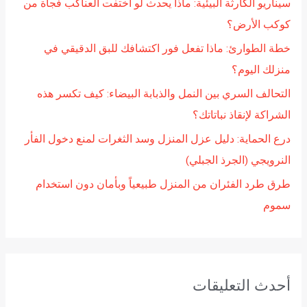
سيناريو الكارثة البيئية: ماذا يحدث لو اختفت العناكب فجأة من
ن
كوكب الأرض؟
:
خطة الطوارئ: ماذا تفعل فور اكتشافك للبق الدقيقي في
منزلك اليوم؟
التحالف السري بين النمل والذبابة البيضاء: كيف تكسر هذه
الشراكة لإنقاذ نباتاتك؟
درع الحماية: دليل عزل المنزل وسد الثغرات لمنع دخول الفأر
النرويجي (الجرذ الجبلي)
طرق طرد الفئران من المنزل طبيعياً وبأمان دون استخدام
سموم
أحدث التعليقات