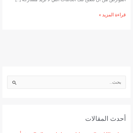
قراءة المزيد »
ا
ل
ب
ح
أحدث المقالات
ث
ع