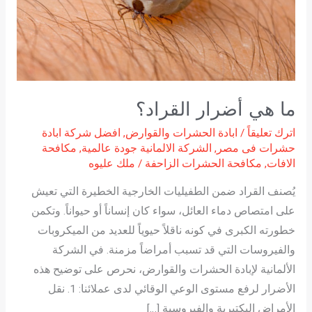
ما هي أضرار القراد؟
اترك تعليقاً
/
ابادة الحشرات والقوارض
,
افضل شركة ابادة
حشرات فى مصر
,
الشركة الالمانية جودة عالمية
,
مكافحة
الافات
,
مكافحة الحشرات الزاحفة
/
ملك عليوه
يُصنف القراد ضمن الطفيليات الخارجية الخطيرة التي تعيش
على امتصاص دماء العائل، سواء كان إنساناً أو حيواناً. وتكمن
خطورته الكبرى في كونه ناقلاً حيوياً للعديد من الميكروبات
والفيروسات التي قد تسبب أمراضاً مزمنة. في الشركة
الألمانية لإبادة الحشرات والقوارض، نحرص على توضيح هذه
الأضرار لرفع مستوى الوعي الوقائي لدى عملائنا: 1. نقل
الأمراض البكتيرية والفيروسية […]