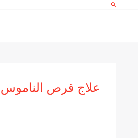
البحث
خطي
لى
لمحتوى
علاج قرص الناموس.