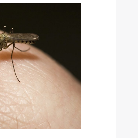
القضاء
على
البعوض
نهائياً