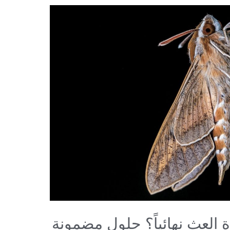
لعث نهائياً؟ حلول مضمونة