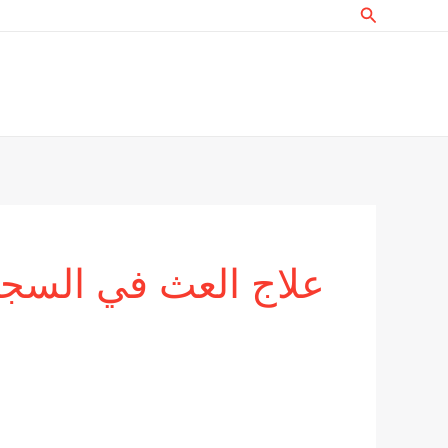
البحث
خطي
لى
لمحتوى
علاج العث في السجا