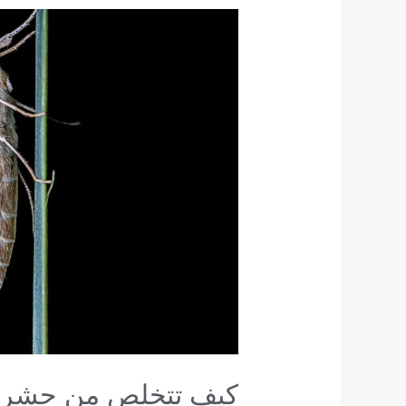
كيف
تتخلص
من
حشرة
العث
نهائياً؟
حلول
مضمونة
من
الشركة
الألمانية
لإبادة
الحشرات
كيف تتخلص من حشرة ا