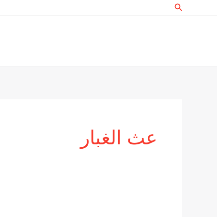
البحث
خطي
لى
لمحتوى
عث الغبار