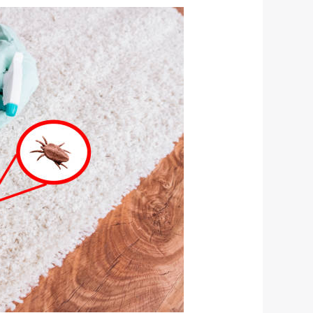
ما
هو
عث
الغبار؟
تعرف
علية
فى
هذا
المقال