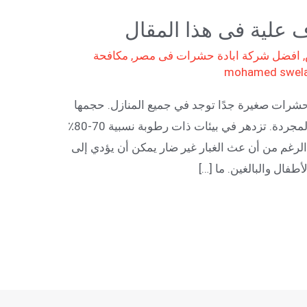
ف علية فى هذا المقال
,
افضل شركة ابادة حشرات فى مصر
,
مكافحة
mohamed swel
 حشرات صغيرة جدًا توجد في جميع المنازل. حجمها
قليل ميكرونات ولا يمكن رؤيتها بالعين المجردة. تزدهر في بيئات ذات رطوبة نسبية 70-80٪
 مئوية. على الرغم من أن عث الغبار غير ضار يمكن أن يؤدي إلى
فال والبالغين. ما […]