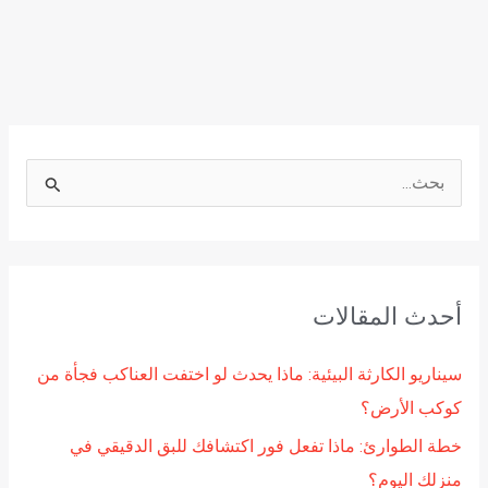
ا
ل
ب
ح
أحدث المقالات
ث
ع
سيناريو الكارثة البيئية: ماذا يحدث لو اختفت العناكب فجأة من
ن
كوكب الأرض؟
:
خطة الطوارئ: ماذا تفعل فور اكتشافك للبق الدقيقي في
منزلك اليوم؟