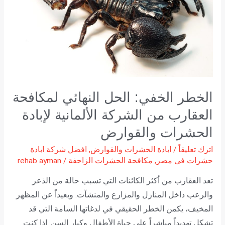
لمكافحة
العقارب
من
الشركة
الألمانية
لإبادة
الحشرات
الخطر الخفي: الحل النهائي لمكافحة
والقوارض
العقارب من الشركة الألمانية لإبادة
الحشرات والقوارض
اترك تعليقاً
/
ابادة الحشرات والقوارض
,
افضل شركة ابادة
حشرات فى مصر
,
مكافحة الحشرات الزاحفة
/
rehab ayman
تعد العقارب من أكثر الكائنات التي تسبب حالة من الذعر
والرعب داخل المنازل والمزارع والمنشآت. وبعيداً عن المظهر
المخيف، يكمن الخطر الحقيقي في لدغاتها السامة التي قد
تشكل تهديداً مباشراً على حياة الأطفال وكبار السن. إذا كنت