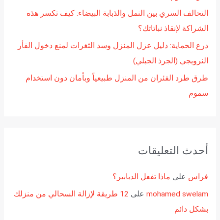
التحالف السري بين النمل والذبابة البيضاء: كيف تكسر هذه
الشراكة لإنقاذ نباتاتك؟
درع الحماية: دليل عزل المنزل وسد الثغرات لمنع دخول الفأر
النرويجي (الجرذ الجبلي)
طرق طرد الفئران من المنزل طبيعياً وبأمان دون استخدام
سموم
أحدث التعليقات
فراس
على
ماذا تفعل الدبابير؟
mohamed swelam
على
12 طريقة لإزالة السحالي من منزلك
بشكل دائم