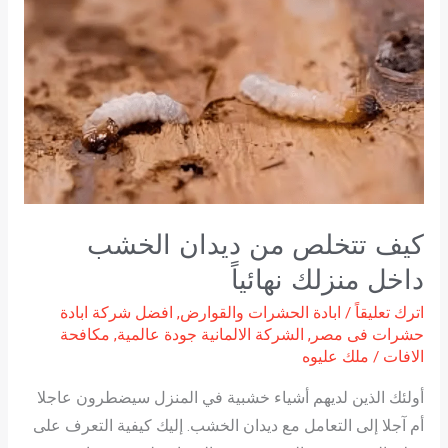
من
ديدان
الخشب
داخل
منزلك
نهائياً
كيف تتخلص من ديدان الخشب
داخل منزلك نهائياً
اترك تعليقاً
/
ابادة الحشرات والقوارض
,
افضل شركة ابادة
حشرات فى مصر
,
الشركة الالمانية جودة عالمية
,
مكافحة
الافات
/
ملك عليوه
أولئك الذين لديهم أشياء خشبية في المنزل سيضطرون عاجلا
أم آجلا إلى التعامل مع ديدان الخشب. إليك كيفية التعرف على