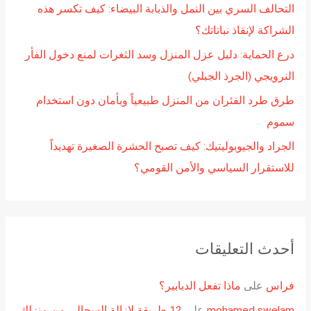
التحالف السري بين النمل والذبابة البيضاء: كيف تكسر هذه
الشراكة لإنقاذ نباتاتك؟
درع الحماية: دليل عزل المنزل وسد الثغرات لمنع دخول الفأر
النرويجي (الجرذ الجبلي)
طرق طرد الفئران من المنزل طبيعياً وبأمان دون استخدام
سموم
الجراد والجيوبوليتيك: كيف تصبح الحشرة الصغيرة تهديداً
للاستقرار السياسي والأمن القومي؟
أحدث التعليقات
فراس
على
ماذا تفعل الدبابير؟
mohamed swelam
على
12 طريقة لإزالة السحالي من منزلك