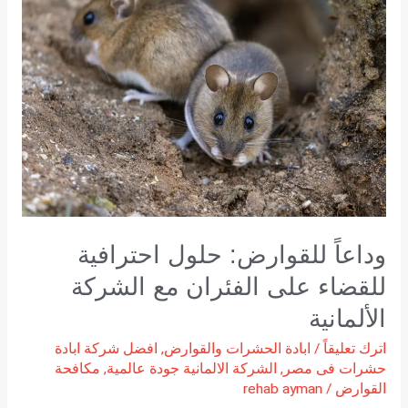
حلول
احترافية
للقضاء
على
الفئران
مع
الشركة
الألمانية
وداعاً للقوارض: حلول احترافية
للقضاء على الفئران مع الشركة
الألمانية
اترك تعليقاً
/
ابادة الحشرات والقوارض
,
افضل شركة ابادة
حشرات فى مصر
,
الشركة الالمانية جودة عالمية
,
مكافحة
القوارض
/
rehab ayman