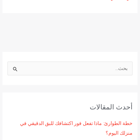
ا
ل
ب
ح
أحدث المقالات
ث
ع
خطة الطوارئ: ماذا تفعل فور اكتشافك للبق الدقيقي في
ن
منزلك اليوم؟
: