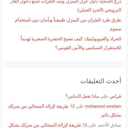
درع الحماية: دليل عزل المنزل وسد الثغرات لمنع دخول الفأر
النرويجي (الجرذ الجبلي)
طرق طرد الفئران من المنزل طبيعياً وبأمان دون استخدام
سموم
الجراد والجيوبوليتيك: كيف تصبح الحشرة الصغيرة تهديداً
للاستقرار السياسي والأمن القومي؟
أحدث التعليقات
فراس
على
ماذا تفعل الدبابير؟
mohamed swelam
على
12 طريقة لإزالة السحالي من منزلك
بشكل دائم
صادق الأحمد
على
12 طريقة لإزالة السحالي من منزلك بشكل