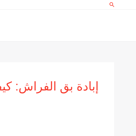
البحث
خطي
لى
لمحتوى
إبادة بق الفراش: كيفي