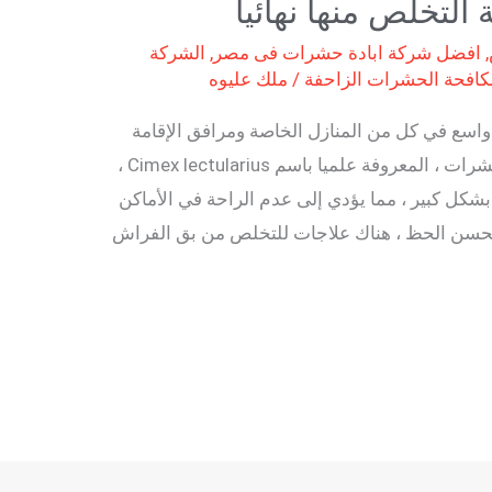
 التخلص منها نهائيا
,
افضل شركة ابادة حشرات فى مصر
,
الشركة
كافحة الحشرات الزاحفة
/
ملك عليوه
سع في كل من المنازل الخاصة ومرافق الإقامة
مثل الفنادق والمبيت والإفطار. هذه الحشرات ، المعروفة علميا باسم Cimex lectularius ،
شكل كبير ، مما يؤدي إلى عدم الراحة في الأماكن
 لحسن الحظ ، هناك علاجات للتخلص من بق الفراش