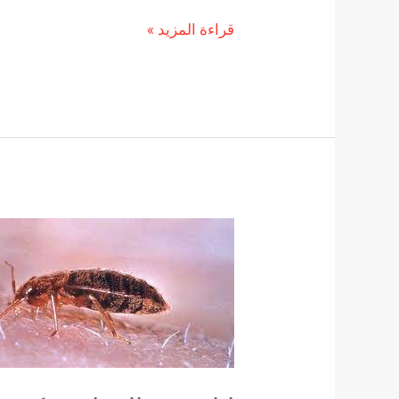
قراءة المزيد »
إبادة
بق
الفراش:
كيفية
التخلص
منها
نهائيا