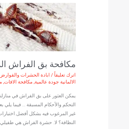
مكافحة
بق
الفراش
المزعج
داخل
فراشك
نهائياً
مكافحة بق الفراش الم
اترك تعليقاً
/
ابادة الحشرات والقوارض
الالمانية جودة عالمية
,
مكافحة الافات
,
م
يمكن العثور على بق الفراش في منازلنا
التحكم والأحكام المسبقة … فيما يلي 
غير المرغوب فيه بشكل أفضل.اختبارات
النظافة؟ لا. حشرة الفراش هي طفيلي مر