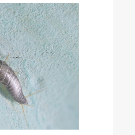
طرق
للقضاء
علي
السمك
الفضية