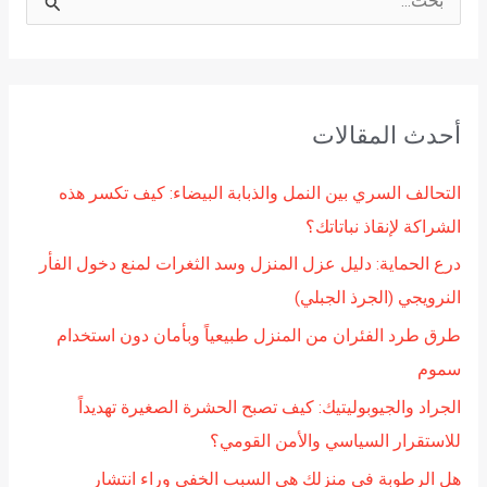
ا
ل
ب
ح
أحدث المقالات
ث
ع
التحالف السري بين النمل والذبابة البيضاء: كيف تكسر هذه
ن
الشراكة لإنقاذ نباتاتك؟
:
درع الحماية: دليل عزل المنزل وسد الثغرات لمنع دخول الفأر
النرويجي (الجرذ الجبلي)
طرق طرد الفئران من المنزل طبيعياً وبأمان دون استخدام
سموم
الجراد والجيوبوليتيك: كيف تصبح الحشرة الصغيرة تهديداً
للاستقرار السياسي والأمن القومي؟
هل الرطوبة في منزلك هي السبب الخفي وراء انتشار