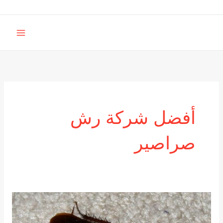
خطي
لى
MAIN
لمحتوى
MENU
أفضل شركة رش
صراصير
حلول
للتخلص