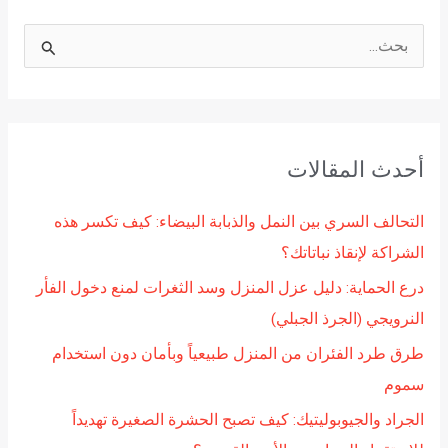
ا
ل
ب
ح
أحدث المقالات
ث
ع
التحالف السري بين النمل والذبابة البيضاء: كيف تكسر هذه
ن
الشراكة لإنقاذ نباتاتك؟
:
درع الحماية: دليل عزل المنزل وسد الثغرات لمنع دخول الفأر
النرويجي (الجرذ الجبلي)
طرق طرد الفئران من المنزل طبيعياً وبأمان دون استخدام
سموم
الجراد والجيوبوليتيك: كيف تصبح الحشرة الصغيرة تهديداً