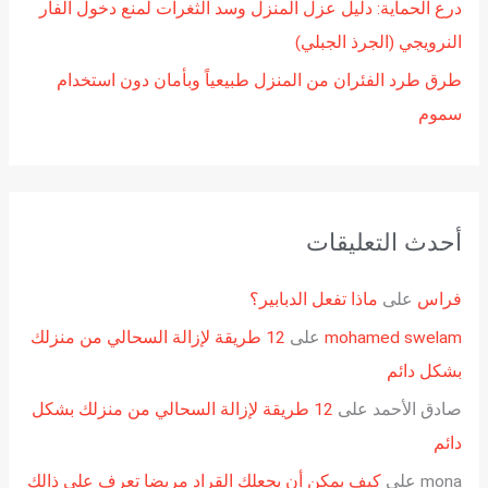
درع الحماية: دليل عزل المنزل وسد الثغرات لمنع دخول الفأر
النرويجي (الجرذ الجبلي)
طرق طرد الفئران من المنزل طبيعياً وبأمان دون استخدام
سموم
أحدث التعليقات
فراس
على
ماذا تفعل الدبابير؟
mohamed swelam
على
12 طريقة لإزالة السحالي من منزلك
بشكل دائم
صادق الأحمد
على
12 طريقة لإزالة السحالي من منزلك بشكل
دائم
mona
على
كيف يمكن أن يجعلك القراد مريضا تعرف على ذالك