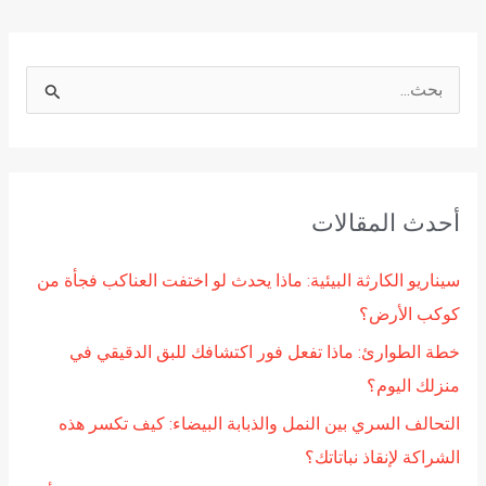
ا
ل
ب
ح
أحدث المقالات
ث
ع
سيناريو الكارثة البيئية: ماذا يحدث لو اختفت العناكب فجأة من
ن
كوكب الأرض؟
:
خطة الطوارئ: ماذا تفعل فور اكتشافك للبق الدقيقي في
منزلك اليوم؟
التحالف السري بين النمل والذبابة البيضاء: كيف تكسر هذه
الشراكة لإنقاذ نباتاتك؟