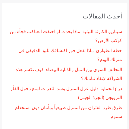
ب
ح
أحدث المقالات
ث
ع
سيناريو الكارثة البيئية: ماذا يحدث لو اختفت العناكب فجأة من
ن
كوكب الأرض؟
:
خطة الطوارئ: ماذا تفعل فور اكتشافك للبق الدقيقي في
منزلك اليوم؟
التحالف السري بين النمل والذبابة البيضاء: كيف تكسر هذه
الشراكة لإنقاذ نباتاتك؟
درع الحماية: دليل عزل المنزل وسد الثغرات لمنع دخول الفأر
النرويجي (الجرذ الجبلي)
طرق طرد الفئران من المنزل طبيعياً وبأمان دون استخدام
سموم