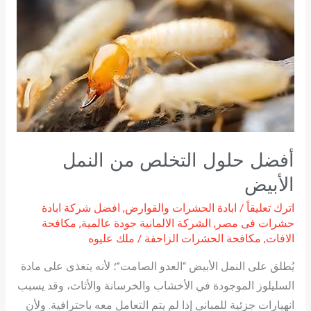
التخلص
من
النمل
الأبيض
أفضل حلول التخلص من النمل
الأبيض
اترك تعليقاً
/
ابادة الحشرات والقوارض
,
افضل شركة ابادة
حشرات فى مصر
,
الشركة الالمانية جودة عالمية
,
مكافحة
الافات
,
مكافحة الحشرات الزاحفة
/
ملك عليوه
يُطلق على النمل الأبيض “العدو الصامت”؛ لأنه يتغذى على مادة
السليلوز الموجودة في الأخشاب والخرسانة والأثاث، وقد يسبب
انهيارات جزئية للمباني إذا لم يتم التعامل معه باحترافية. ولأن