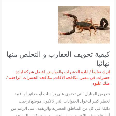
كيفية
تخويف
العقارب
و
التخلص
منها
كيفية تخويف العقارب و التخلص منها
نهائيا
نهائيا
اترك تعليقاً
/
ابادة الحشرات والقوارض
,
افضل شركة ابادة
حشرات فى مصر
,
مكافحة الافات
,
مكافحة الحشرات الزاحفة
/
ملك عليوه
تتعرض المنازل التي تحتوي على تراسات أو حدائق أو أفنية
لخطر كبير لدخول الحيوانات التي لا تكون موضع ترحيب
دائمًا. في كل من المناطق الحضرية والريفية، على الرغم من
أنها خاصة في الأخيرة، تميل الحشرات والعناكب والزواحف