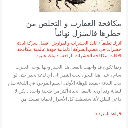
خطرها
فالمنزل
نهائياً
مكافحة العقارب و التخلص من
خطرها فالمنزل نهائياً
اترك تعليقاً
/
ابادة الحشرات والقوارض
,
افضل شركة ابادة
حشرات فى مصر
,
الشركة الالمانية جودة عالمية
,
مكافحة
الافات
,
مكافحة الحشرات الزاحفة
/
ملك عليوه
ربما تكون قد واجهت بالفعل هذا الخبير وجها لوجه. العقرب
سام ، على هذا النحو ، يجب النظر إلى أي لدغة بحذر حتى لو
بدت اللدغة حميدة للوهلة الأولى. السم الموجود في اللدغة سام
للغاية وقد أودى بالفعل بحياة أكثر من ضحية واحدة ، لكن لا
داعي للقلق لأننا سنعطيك كل الأسرار لحماية نفسك من
قراءة المزيد »