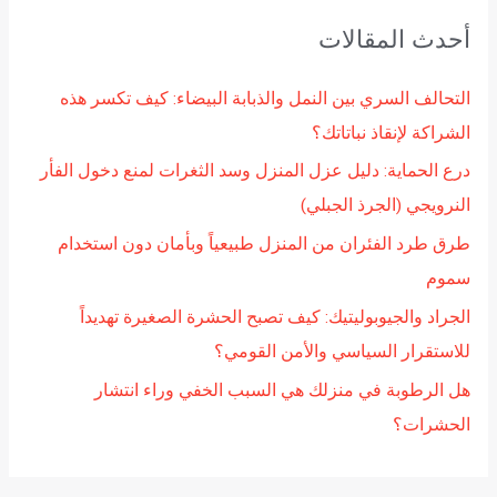
ح
أحدث المقالات
ث
ع
التحالف السري بين النمل والذبابة البيضاء: كيف تكسر هذه
ن
الشراكة لإنقاذ نباتاتك؟
:
درع الحماية: دليل عزل المنزل وسد الثغرات لمنع دخول الفأر
النرويجي (الجرذ الجبلي)
طرق طرد الفئران من المنزل طبيعياً وبأمان دون استخدام
سموم
الجراد والجيوبوليتيك: كيف تصبح الحشرة الصغيرة تهديداً
للاستقرار السياسي والأمن القومي؟
هل الرطوبة في منزلك هي السبب الخفي وراء انتشار
الحشرات؟