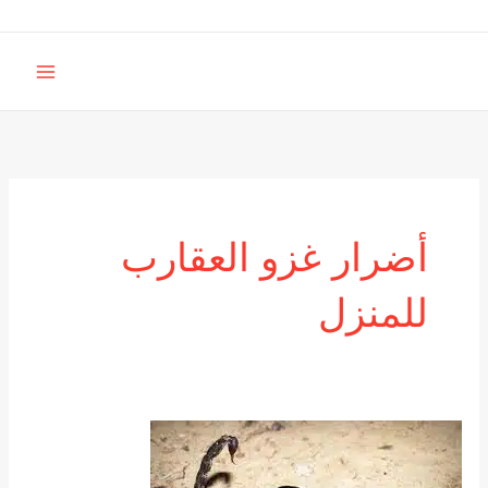
خطي
لى
MAIN
لمحتوى
MENU
أضرار غزو العقارب
للمنزل
كيفية
القضاء