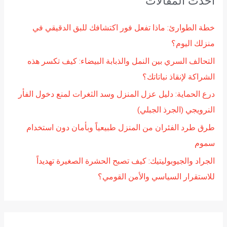
أحدث المقالات
ث
ع
خطة الطوارئ: ماذا تفعل فور اكتشافك للبق الدقيقي في
ن
منزلك اليوم؟
:
التحالف السري بين النمل والذبابة البيضاء: كيف تكسر هذه
الشراكة لإنقاذ نباتاتك؟
درع الحماية: دليل عزل المنزل وسد الثغرات لمنع دخول الفأر
النرويجي (الجرذ الجبلي)
طرق طرد الفئران من المنزل طبيعياً وبأمان دون استخدام
سموم
الجراد والجيوبوليتيك: كيف تصبح الحشرة الصغيرة تهديداً
للاستقرار السياسي والأمن القومي؟