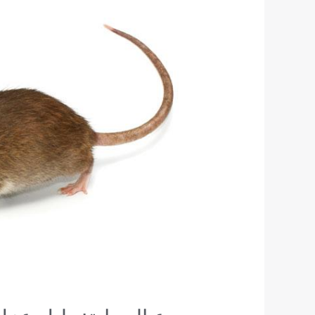
درع
الحماية:
دليل
عزل
المنزل
وسد
الثغرات
لمنع
دخول
الفأر
النرويجي
(الجرذ
الجبلي)