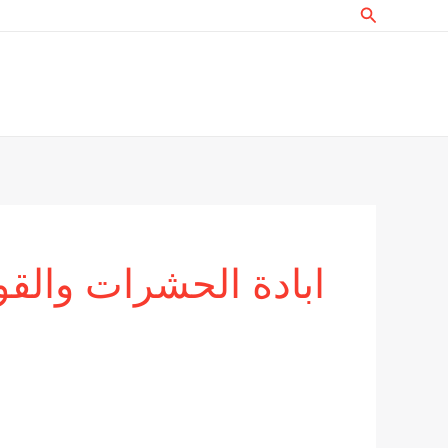
البحث
خطي
لى
لمحتوى
ابادة الحشرات والق