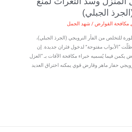
 المنزل وسد الثغرات لمنع
الجرذ الجبلي)
,
مكافحة القوارض
/
شهد الجمل
ة للتخلص من الفأر النرويجي (الجرذ الجبلي)،
لّت “الأبواب مفتوحة” لدخول فئران جديدة. إن
 يكمن فيما يُسميه خبراء مكافحة الآفات بـ “العزل
 بما أن الفأر النرويجي حفار ماهر وقارض قوي يمكنه اختراق العديد