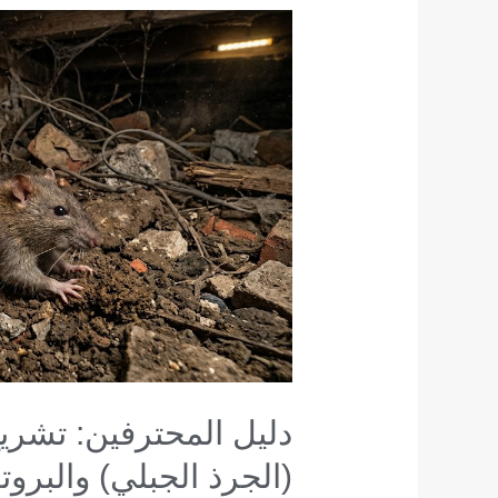
دليل
المحترفين:
تشريح
سلوك
الفأر
النرويجي
(الجرذ
الجبلي)
والبروتوكول
الشامل
للإبادة
والسيطرة
دليل المحترفين: تشري
(الجرذ الجبلي) والبروت