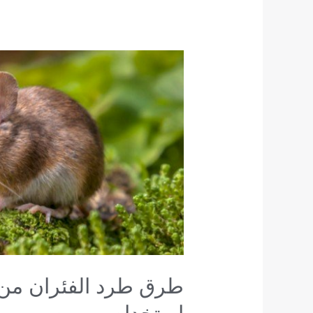
طرق
طرد
الفئران
من
المنزل
طبيعياً
وبأمان
دون
استخدام
سموم
طرق طرد الفئران من ا