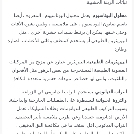
نباتات الزينة الخشبية.
محلول البوتاسيوم
: يعمل محلول البوتاسيوم ، المعروف أيضا
باسم صابون البوتاسيوم ، على ملامسته ، وتليين بشرة الآفات
وحتى خنقها. يمكن أن يرتبط بمبيدات حشرية أخرى ، مثل
البيريثرين الطبيعي أو يستخدم كمنظف وقائي للأعشاب الضارة
وطارد.
البيريثرينات الطبيعية
: البيريثرين عبارة عن مزيج من المركبات
العضوية الطبيعية المستخرجة من بعض الزهور مثل الأقحوان
والتاغيت ، والتي لها خصائص مبيدات حشرية متعددة التكافؤ.
التراب الدياتومي
: يستخدم التراب الدياتومي في الزراعة
والثروة الحيوانية للسيطرة على الطفيليات الخارجية والداخلية.
بسبب التركيب الطبيعي للدياتومات وطلاء السيليكا ، تعمل
الأرض الدياتومية جسديا وعن طريق ملامسة تأثير التجفيف.
التراب الدياتومي أقل استخداما في مكافحة البق الدقيقي ،
ولكنه بديل ممتاز للتطبيق على الركيزة أو للرش للسيطرة