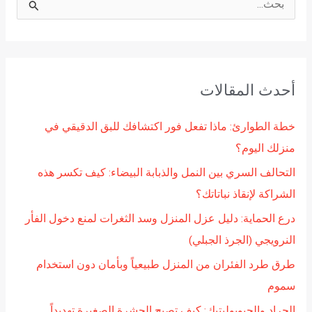
ا
ل
ب
ح
أحدث المقالات
ث
ع
خطة الطوارئ: ماذا تفعل فور اكتشافك للبق الدقيقي في
ن
منزلك اليوم؟
:
التحالف السري بين النمل والذبابة البيضاء: كيف تكسر هذه
الشراكة لإنقاذ نباتاتك؟
درع الحماية: دليل عزل المنزل وسد الثغرات لمنع دخول الفأر
النرويجي (الجرذ الجبلي)
طرق طرد الفئران من المنزل طبيعياً وبأمان دون استخدام
سموم
الجراد والجيوبوليتيك: كيف تصبح الحشرة الصغيرة تهديداً