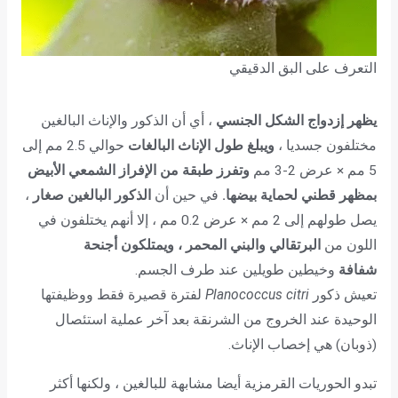
التعرف على البق الدقيقي
يظهر إزدواج الشكل الجنسي
، أي أن الذكور والإناث البالغين
مختلفون جسديا ،
ويبلغ طول الإناث البالغات
حوالي 2.5 مم إلى
5 مم × عرض 2-3 مم
وتفرز طبقة من الإفراز الشمعي الأبيض
بمظهر قطني لحماية بيضها.
في حين أن
الذكور البالغين صغار
،
يصل طولهم إلى 2 مم × عرض 0.2 مم ، إلا أنهم يختلفون في
اللون من
البرتقالي والبني المحمر ، ويمتلكون أجنحة
شفافة
وخيطين طويلين عند طرف الجسم.
تعيش ذكور
Planococcus citri
لفترة قصيرة فقط ووظيفتها
الوحيدة عند الخروج من الشرنقة بعد آخر عملية استئصال
(ذوبان) هي إخصاب الإناث.
تبدو الحوريات القرمزية أيضا مشابهة للبالغين ، ولكنها أكثر